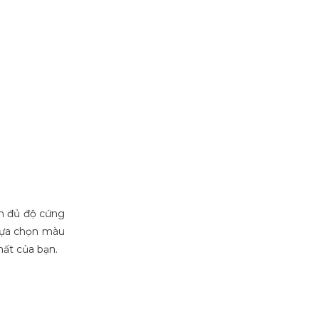
ện đủ độ cứng
 lựa chọn màu
ất của bạn.