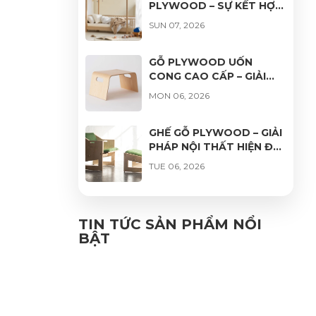
PLYWOOD – SỰ KẾT HỢP
HOÀN HẢO GIỮA THẨM
SUN 07, 2026
MỸ, ĐỘ BỀN VÀ TÍNH ỨNG
DỤNG
GỖ PLYWOOD UỐN
CONG CAO CẤP – GIẢI
PHÁP HOÀN HẢO CHO
MON 06, 2026
THIẾT KẾ NỘI THẤT HIỆN
ĐẠI
GHẾ GỖ PLYWOOD – GIẢI
PHÁP NỘI THẤT HIỆN ĐẠI,
BỀN ĐẸP VÀ THƯ GIÃN
TUE 06, 2026
GHẾ VÁN ÉP UỐN CONG
PHỦ VENEER CAO CẤP –
TIN TỨC SẢN PHẨM NỔI
VẺ ĐẸP TỰ NHIÊN, ĐỘ
BẬT
FRI 06, 2026
BỀN VƯỢT TRỘI