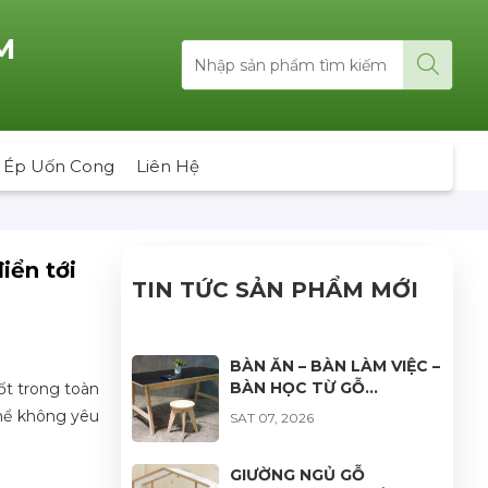
M
 Ép Uốn Cong
Liên Hệ
iển tới
TIN TỨC SẢN PHẨM MỚI
BÀN ĂN – BÀN LÀM VIỆC –
BÀN HỌC TỪ GỖ
ốt trong toàn
PLYWOOD: GIẢI PHÁP
 thể không yêu
SAT 07, 2026
NỘI THẤT BỀN ĐẸP, HIỆN
ĐẠI VÀ ĐA DẠNG ỨNG
DỤNG
GIƯỜNG NGỦ GỖ