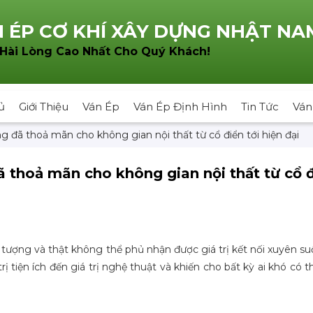
 ÉP CƠ KHÍ XÂY DỰNG NHẬT NA
!
 Hài Lòng Cao Nhất Cho Quý Khách
ủ
Giới Thiệu
Ván Ép
Ván Ép Định Hình
Tin Tức
Ván
g đã thoả mãn cho không gian nội thất từ cổ điển tới hiện đại
ã thoả mãn cho không gian nội thất từ cổ đ
 tượng và thật không thể phủ nhận được giá trị kết nối xuyên su
trị tiện ích đến giá trị nghệ thuật và khiến cho bất kỳ ai khó có