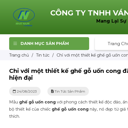
CÔNG TY TNHH
VÁN
Mang Lại Sự
DANH MỤC SẢN PHẨM
Trang Ch
Trang chủ
/
Tin tức
/
Chỉ với một thiết kế ghế gỗ uốn con
Chỉ với một thiết kế ghế gỗ uốn cong đ
hiện đại
24/08/2023
Tin Tức Sản Phẩm
Mẫu
ghế gỗ uốn cong
với phong cách thiết kế độc đáo, ấn
bộ thiết kế của chiếc
ghế gỗ uốn cong
này, nó đẹp từ giá 
thích.