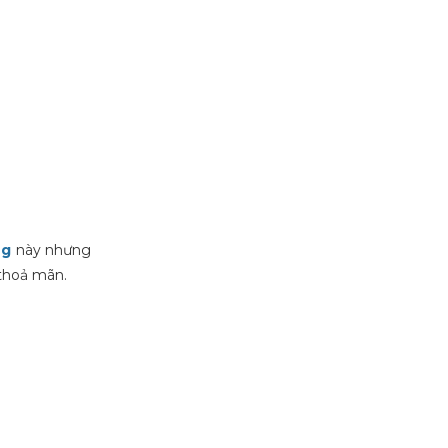
ng
này nhưng
 thoả mãn.