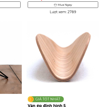
Mua Ngay
Lượt xem: 2789
GIÁ TỐT NHẤT
Ván ép định hình 5