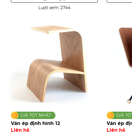
Lượt xem: 2744
GIÁ TỐT NHẤT
GIÁ TỐ
Ván ép định hình 12
Ván ép đị
Liên hệ
Liên hệ