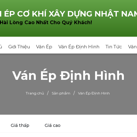
 ÉP CƠ KHÍ XÂY DỰNG NHẬT NA
!
 Hài Lòng Cao Nhất Cho Quý Khách
ủ
Giới Thiệu
Ván Ép
Ván Ép Định Hình
Tin Tức
Ván
Ván Ép Định Hình
/
/
Trang chủ
Sản phẩm
Ván Ép Định Hình
Giá thấp
Giá cao