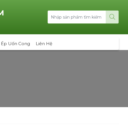
M
 Ép Uốn Cong
Liên Hệ