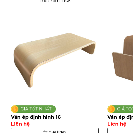
Lượt xem: 1105
GIÁ TỐT NHẤT
GIÁ TỐ
Ván ép định hình 16
Ván ép đị
Liên hệ
Liên hệ
Mua Ngay