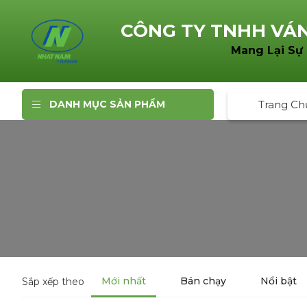
CÔNG TY TNHH
VÁN
Mang Lại Sự
DANH MỤC SẢN PHẨM
Trang Ch
Mới nhất
Bán chạy
Nổi bật
Sắp xếp theo