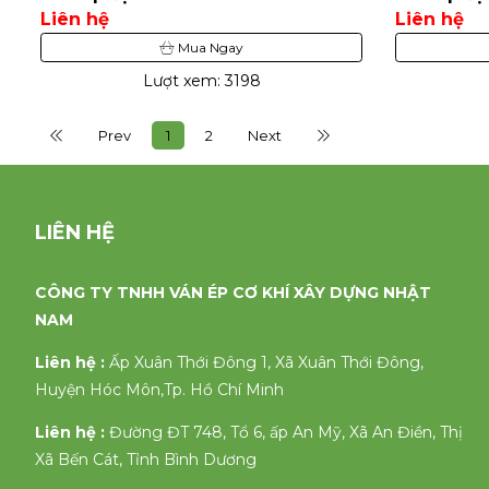
Liên hệ
Liên hệ
Mua Ngay
Lượt xem: 3198
Prev
1
2
Next
LIÊN HỆ
CÔNG TY TNHH VÁN ÉP CƠ KHÍ XÂY DỰNG NHẬT
NAM
Liên hệ :
Ấp Xuân Thới Đông 1, Xã Xuân Thới Đông,
Huyện Hóc Môn,Tp. Hồ Chí Minh
Liên hệ :
Đường ĐT 748, Tổ 6, ấp An Mỹ, Xã An Điền, Thị
Xã Bến Cát, Tỉnh Bình Dương