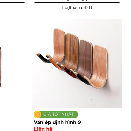
Lượt xem: 3211
GIÁ TỐT NHẤT
Ván ép định hình 9
Liên hệ