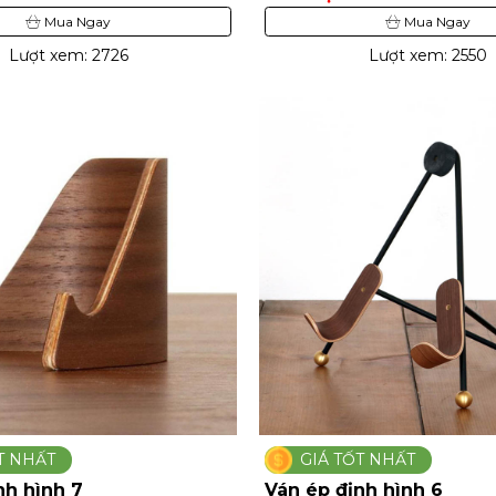
Mua Ngay
Mua Ngay
Lượt xem: 2726
Lượt xem: 2550
T NHẤT
GIÁ TỐT NHẤT
nh hình 7
Ván ép định hình 6