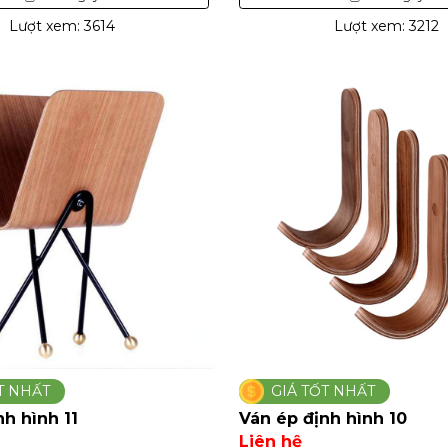
Lượt xem: 3614
Lượt xem: 3212
T NHẤT
GIÁ TỐT NHẤT
nh hình 11
Ván ép định hình 10
Liên hệ