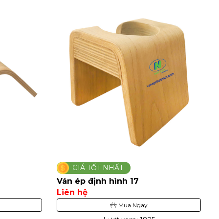
GIÁ TỐT NHẤT
Ván ép định hình 17
Liên hệ
Mua Ngay