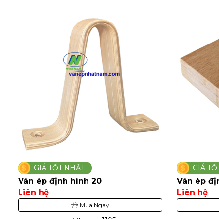
GIÁ TỐT NHẤT
GIÁ TỐ
Ván ép định hình 20
Ván ép đi
Liên hệ
Liên hệ
Mua Ngay