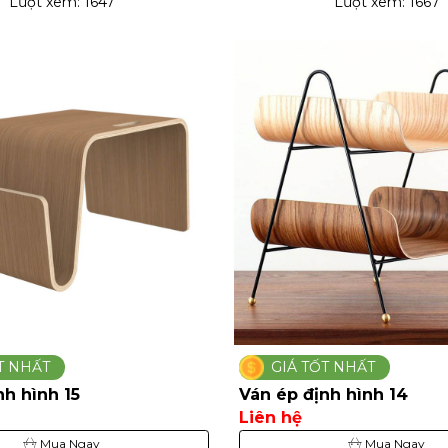
Lượt xem: 1647
Lượt xem: 1667
T NHẤT
GIÁ TỐT NHẤT
nh hình 15
Ván ép định hình 14
Liên hệ
Mua Ngay
Mua Ngay