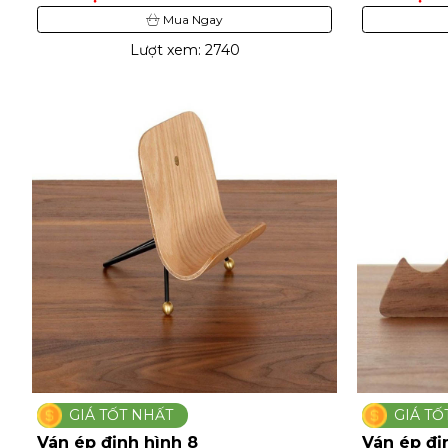
Mua Ngay
Lượt xem: 2740
GIÁ TỐT NHẤT
GIÁ TỐ
Ván ép định hình 8
Ván ép đị