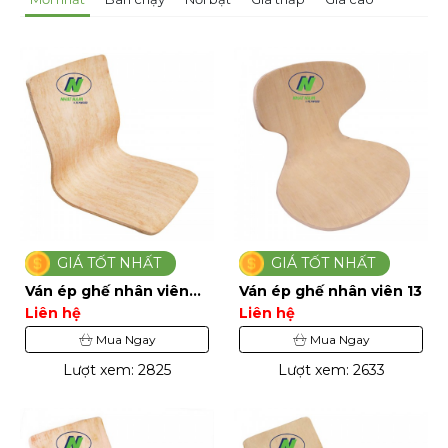
GIÁ TỐT NHẤT
GIÁ TỐT NHẤT
Ván ép ghế nhân viên
Ván ép ghế nhân viên 13
14
Liên hệ
Liên hệ
Mua Ngay
Mua Ngay
Lượt xem: 2825
Lượt xem: 2633