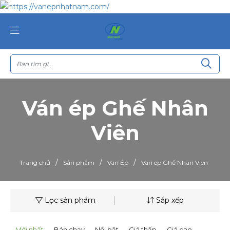
Ván ép Ghế Nhân
Viên
/
/
/
Trang chủ
Sản phẩm
Ván Ép
Ván ép Ghế Nhân Viên
Lọc sản phẩm
Sắp xếp
Mới nhất
Bán chạy
Nổi bật
Giá thấp
Giá cao