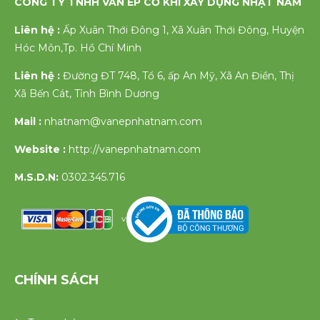
CÔNG TY TNHH VÁN ÉP CƠ KHÍ XÂY DỰNG NHẬT NAM
Liên hệ :
Ấp Xuân Thới Đông 1, Xã Xuân Thới Đông, Huyện
Hóc Môn,Tp. Hồ Chí Minh
Liên hệ :
Đường ĐT 748, Tổ 6, ấp An Mỹ, Xã An Điền, Thị
Xã Bến Cát, Tỉnh Bình Dương
Mail :
nhatnam@vanepnhatnam.com
Website :
http://vanepnhatnam.com
M.S.D.N:
0302.345.716
v
CHÍNH SÁCH