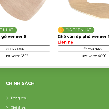
ỐT NHẤT
GIÁ TỐT NHẤT
ép phủ veneer 17
Ghế uốn cong dán venee
Liên hệ
Mua Ngay
Mua Ngay
Lượt xem: 4056
Lượt xem: 3460
CHÍNH SÁCH
Trang chủ
Giới thiệu