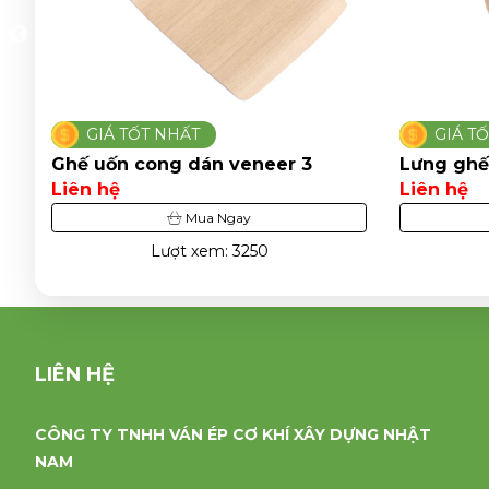
GIÁ TỐT NHẤT
GIÁ T
Lưng ghế gỗ veneer 8
Ghế ván 
Liên hệ
Liên hệ
Mua Ngay
Lượt xem: 6352
LIÊN HỆ
CÔNG TY TNHH VÁN ÉP CƠ KHÍ XÂY DỰNG NHẬT
NAM