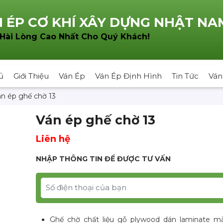
 ÉP CƠ KHÍ XÂY DỰNG NHẬT NA
!
 Hài Lòng Cao Nhất Cho Quý Khách
ủ
Giới Thiệu
Ván Ép
Ván Ép Định Hình
Tin Tức
Ván
n ép ghế chờ 13
Ván ép ghế chờ 13
Liên hệ
NHẬP THÔNG TIN ĐỂ ĐƯỢC TƯ VẤN
Ghế chờ chất liệu gỗ plywood dán laminate m