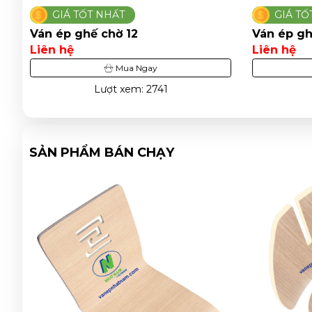
GIÁ TỐT NHẤT
GIÁ T
Ván ép ghế chờ 13
Ván ép g
Liên hệ
Liên hệ
Mua Ngay
Lượt xem: 1682
SẢN PHẨM BÁN CHẠY