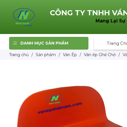
CÔNG TY TNHH
VÁN
Mang Lại Sự
DANH MỤC SẢN PHẨM
Trang Ch
Trang chủ
/
Sản phẩm
/
Ván Ép
/
Ván ép Ghế Chờ
/
Vá