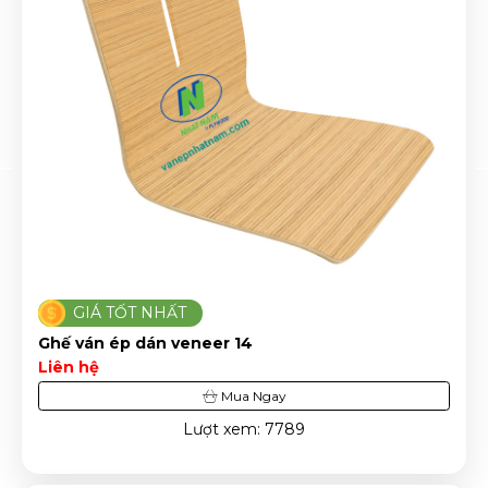
GIÁ TỐT NHẤT
G
Ghế ván ép dán veneer 14
Ghế 
Liên hệ
Liên 
Mua Ngay
Lượt xem: 7789