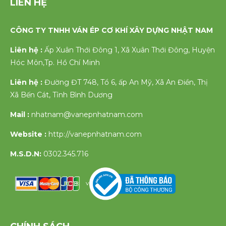
LIÊN HỆ
CÔNG TY TNHH VÁN ÉP CƠ KHÍ XÂY DỰNG NHẬT NAM
Liên hệ :
Ấp Xuân Thới Đông 1, Xã Xuân Thới Đông, Huyện
Hóc Môn,Tp. Hồ Chí Minh
Liên hệ :
Đường ĐT 748, Tổ 6, ấp An Mỹ, Xã An Điền, Thị
Xã Bến Cát, Tỉnh Bình Dương
Mail :
nhatnam@vanepnhatnam.com
Website :
http://vanepnhatnam.com
M.S.D.N:
0302.345.716
v