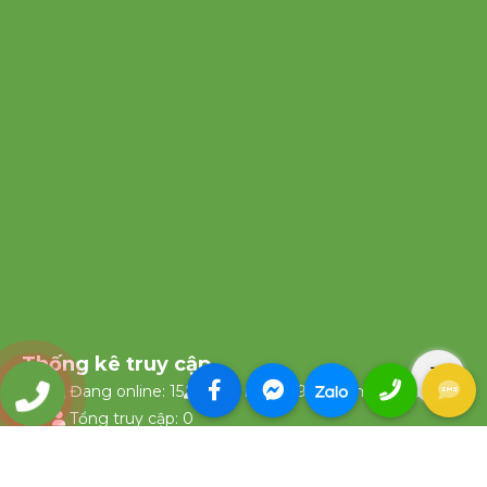
Thống kê truy cập
Đang online: 15
Hôm nay: 1095
Hôm qua: 0
0903335658
Tổng truy cập: 0