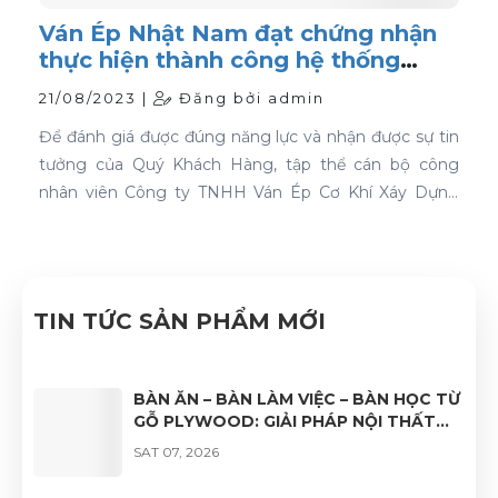
Ván Ép Nhật Nam đạt chứng nhận
thực hiện thành công hệ thống
quản lý chất lượng ISO 9001:2015
21/08/2023 |
Đăng bởi admin
Để đánh giá được đúng năng lực và nhận được sự tin
tưởng của Quý Khách Hàng, tập thể cán bộ công
nhân viên Công ty TNHH Ván Ép Cơ Khí Xáy Dựng
Nhật Nam đã quyết tâm thực hiện thành công "Hệ
thống quản lý chất lượng ISO 9001:2015".
TIN TỨC SẢN PHẨM MỚI
BÀN ĂN – BÀN LÀM VIỆC – BÀN HỌC TỪ
GỖ PLYWOOD: GIẢI PHÁP NỘI THẤT
BỀN ĐẸP, HIỆN ĐẠI VÀ ĐA DẠNG ỨNG
SAT 07, 2026
DỤNG