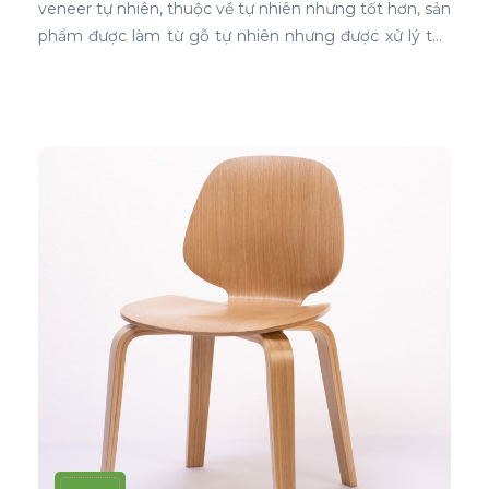
veneer tự nhiên, thuộc về tự nhiên nhưng tốt hơn, sản
phẩm được làm từ gỗ tự nhiên nhưng được xử lý tạo
màu, tạo vân và xóa bỏ các điểm mắt chết nên khi
ứng dụng nó phủ trên bề mặt gỗ ván ép càng thể
hiện rõ nét đẹp hoàn hảo, không tì vết.