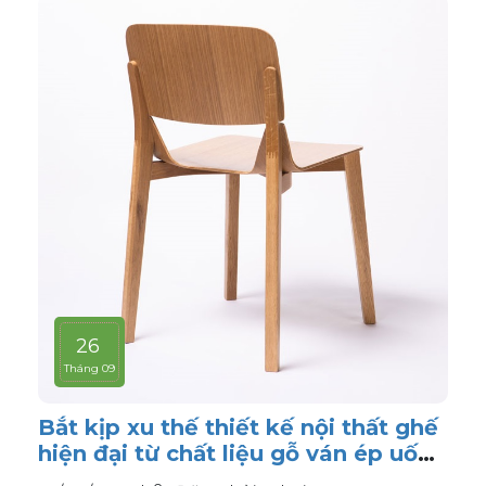
26
Tháng 09
Bắt kịp xu thế thiết kế nội thất ghế
hiện đại từ chất liệu gỗ ván ép uốn
cong