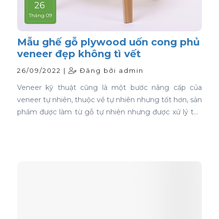
26
Tháng 09
Mẫu ghế gỗ plywood uốn cong phủ
veneer đẹp không tì vết
26/09/2022 |
Đăng bởi admin
Veneer kỹ thuật cũng là một bước nâng cấp của
veneer tự nhiên, thuộc về tự nhiên nhưng tốt hơn, sản
phẩm được làm từ gỗ tự nhiên nhưng được xử lý tạo
màu, tạo vân và xóa bỏ các điểm mắt chết nên khi
ứng dụng nó phủ trên bề mặt gỗ ván ép càng thể
hiện rõ nét đẹp hoàn hảo, không tì vết.