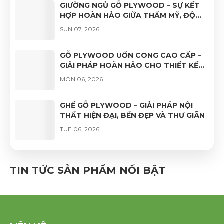
GIƯỜNG NGỦ GỖ PLYWOOD – SỰ KẾT
HỢP HOÀN HẢO GIỮA THẨM MỸ, ĐỘ
BỀN VÀ TÍNH ỨNG DỤNG
SUN 07, 2026
GỖ PLYWOOD UỐN CONG CAO CẤP –
GIẢI PHÁP HOÀN HẢO CHO THIẾT KẾ
NỘI THẤT HIỆN ĐẠI
MON 06, 2026
GHẾ GỖ PLYWOOD – GIẢI PHÁP NỘI
THẤT HIỆN ĐẠI, BỀN ĐẸP VÀ THƯ GIÃN
TUE 06, 2026
GHẾ VÁN ÉP UỐN CONG PHỦ VENEER
CAO CẤP – VẺ ĐẸP TỰ NHIÊN, ĐỘ BỀN
TIN TỨC SẢN PHẨM NỔI BẬT
VƯỢT TRỘI
FRI 06, 2026