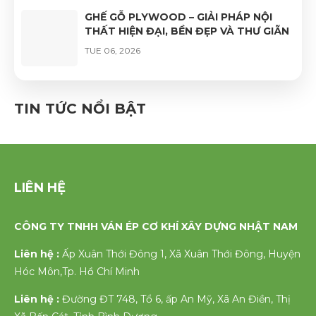
GHẾ GỖ PLYWOOD – GIẢI PHÁP NỘI
THẤT HIỆN ĐẠI, BỀN ĐẸP VÀ THƯ GIÃN
TUE 06, 2026
GHẾ VÁN ÉP UỐN CONG PHỦ VENEER
CAO CẤP – VẺ ĐẸP TỰ NHIÊN, ĐỘ BỀN
TIN TỨC NỔI BẬT
VƯỢT TRỘI
FRI 06, 2026
LIÊN HỆ
CÔNG TY TNHH VÁN ÉP CƠ KHÍ XÂY DỰNG NHẬT NAM
Liên hệ :
Ấp Xuân Thới Đông 1, Xã Xuân Thới Đông, Huyện
Hóc Môn,Tp. Hồ Chí Minh
Liên hệ :
Đường ĐT 748, Tổ 6, ấp An Mỹ, Xã An Điền, Thị