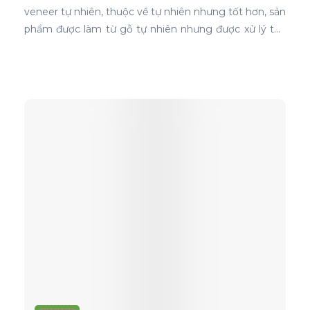
veneer tự nhiên, thuộc về tự nhiên nhưng tốt hơn, sản
phẩm được làm từ gỗ tự nhiên nhưng được xử lý tạo
màu, tạo vân và xóa bỏ các điểm mắt chết nên khi
ứng dụng nó phủ trên bề mặt gỗ ván ép càng thể
hiện rõ nét đẹp hoàn hảo, không tì vết.