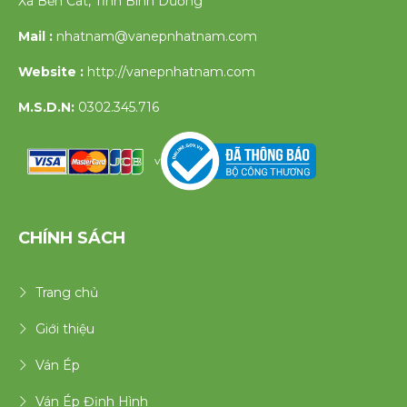
Xã Bến Cát, Tỉnh Bình Dương
Mail :
nhatnam@vanepnhatnam.com
Website :
http://vanepnhatnam.com
M.S.D.N:
0302.345.716
v
CHÍNH SÁCH
Trang chủ
Giới thiệu
Ván Ép
Ván Ép Định Hình