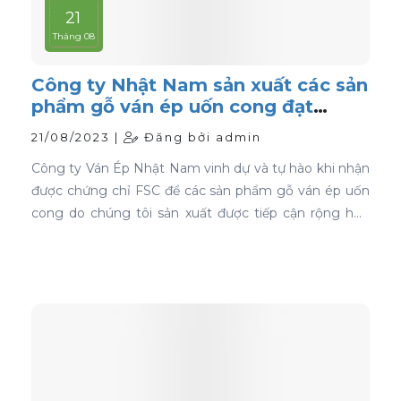
21
Tháng 08
Công ty Nhật Nam sản xuất các sản
phẩm gỗ ván ép uốn cong đạt
chứng nhận FSC
21/08/2023 |
Đăng bởi admin
Công ty Ván Ép Nhật Nam vinh dự và tự hào khi nhận
được chứng chỉ FSC để các sản phẩm gỗ ván ép uốn
cong do chúng tôi sản xuất được tiếp cận rộng hơn
với thị trường toàn cầu.