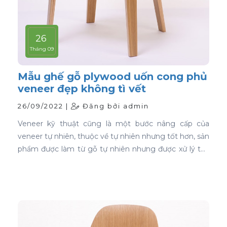
26
Tháng 09
Mẫu ghế gỗ plywood uốn cong phủ
veneer đẹp không tì vết
26/09/2022 |
Đăng bởi admin
Veneer kỹ thuật cũng là một bước nâng cấp của
veneer tự nhiên, thuộc về tự nhiên nhưng tốt hơn, sản
phẩm được làm từ gỗ tự nhiên nhưng được xử lý tạo
màu, tạo vân và xóa bỏ các điểm mắt chết nên khi
ứng dụng nó phủ trên bề mặt gỗ ván ép càng thể
hiện rõ nét đẹp hoàn hảo, không tì vết.