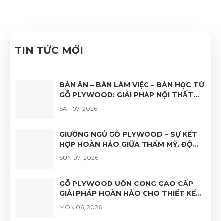
Nhật Nam đã quyết tâm thực hiện thành công "Hệ
thống quản lý chất lượng ISO 9001:2015".
TIN TỨC MỚI
BÀN ĂN – BÀN LÀM VIỆC – BÀN HỌC TỪ
GỖ PLYWOOD: GIẢI PHÁP NỘI THẤT
BỀN ĐẸP, HIỆN ĐẠI VÀ ĐA DẠNG ỨNG
SAT 07, 2026
DỤNG
GIƯỜNG NGỦ GỖ PLYWOOD – SỰ KẾT
HỢP HOÀN HẢO GIỮA THẨM MỸ, ĐỘ
BỀN VÀ TÍNH ỨNG DỤNG
SUN 07, 2026
GỖ PLYWOOD UỐN CONG CAO CẤP –
GIẢI PHÁP HOÀN HẢO CHO THIẾT KẾ
NỘI THẤT HIỆN ĐẠI
MON 06, 2026