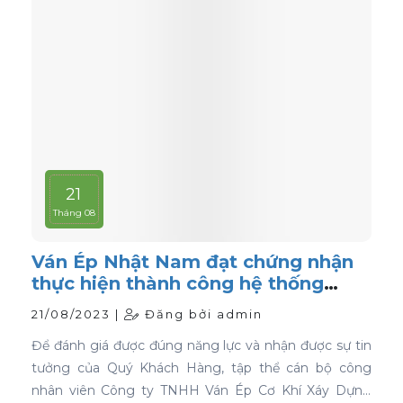
21
Tháng 08
Ván Ép Nhật Nam đạt chứng nhận
thực hiện thành công hệ thống
quản lý chất lượng ISO 9001:2015
21/08/2023 |
Đăng bởi admin
Để đánh giá được đúng năng lực và nhận được sự tin
tưởng của Quý Khách Hàng, tập thể cán bộ công
nhân viên Công ty TNHH Ván Ép Cơ Khí Xáy Dựng