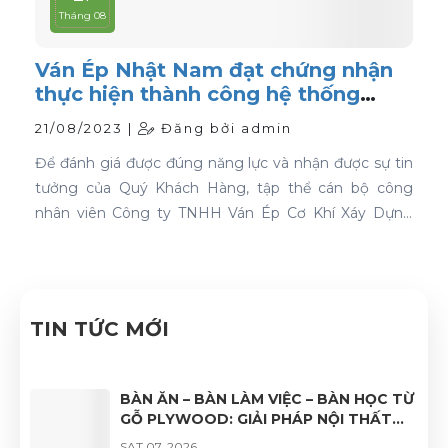
Tháng 08
Ván Ép Nhật Nam đạt chứng nhận
thực hiện thành công hệ thống
quản lý chất lượng ISO 9001:2015
21/08/2023 |
Đăng bởi admin
Để đánh giá được đúng năng lực và nhận được sự tin
tưởng của Quý Khách Hàng, tập thể cán bộ công
nhân viên Công ty TNHH Ván Ép Cơ Khí Xáy Dựng
Nhật Nam đã quyết tâm thực hiện thành công "Hệ
thống quản lý chất lượng ISO 9001:2015".
TIN TỨC MỚI
BÀN ĂN – BÀN LÀM VIỆC – BÀN HỌC TỪ
GỖ PLYWOOD: GIẢI PHÁP NỘI THẤT
BỀN ĐẸP, HIỆN ĐẠI VÀ ĐA DẠNG ỨNG
SAT 07, 2026