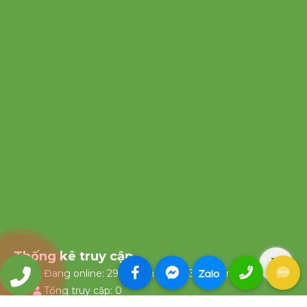
Thống kê truy cập
Đang online: 29
Hôm nay: 1734
Hôm qua: 0
0903335658
Tổng truy cập: 0