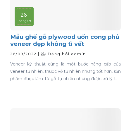
26
Tháng 09
Mẫu ghế gỗ plywood uốn cong phủ
veneer đẹp không tì vết
26/09/2022 |
Đăng bởi admin
Veneer kỹ thuật cũng là một bước nâng cấp của
veneer tự nhiên, thuộc về tự nhiên nhưng tốt hơn, sản
phẩm được làm từ gỗ tự nhiên nhưng được xử lý tạo
màu, tạo vân và xóa bỏ các điểm mắt chết nên khi
ứng dụng nó phủ trên bề mặt gỗ ván ép càng thể
hiện rõ nét đẹp hoàn hảo, không tì vết.