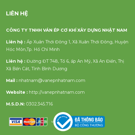
LIÊN HỆ
CÔNG TY TNHH VÁN ÉP CƠ KHÍ XÂY DỰNG NHẬT NAM
Liên hệ :
Ấp Xuân Thới Đông 1, Xã Xuân Thới Đông, Huyện
Hóc Môn,Tp. Hồ Chí Minh
Liên hệ :
Đường ĐT 748, Tổ 6, ấp An Mỹ, Xã An Điền, Thị
Xã Bến Cát, Tỉnh Bình Dương
Mail :
nhatnam@vanepnhatnam.com
Website :
http://vanepnhatnam.com
M.S.D.N:
0302.345.716
v