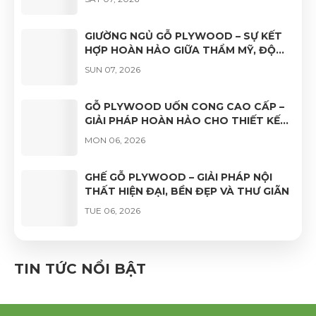
DỤNG
GIƯỜNG NGỦ GỖ PLYWOOD – SỰ KẾT
HỢP HOÀN HẢO GIỮA THẨM MỸ, ĐỘ
BỀN VÀ TÍNH ỨNG DỤNG
SUN 07, 2026
GỖ PLYWOOD UỐN CONG CAO CẤP –
GIẢI PHÁP HOÀN HẢO CHO THIẾT KẾ
NỘI THẤT HIỆN ĐẠI
MON 06, 2026
GHẾ GỖ PLYWOOD – GIẢI PHÁP NỘI
THẤT HIỆN ĐẠI, BỀN ĐẸP VÀ THƯ GIÃN
TUE 06, 2026
GHẾ VÁN ÉP UỐN CONG PHỦ VENEER
CAO CẤP – VẺ ĐẸP TỰ NHIÊN, ĐỘ BỀN
TIN TỨC NỔI BẬT
VƯỢT TRỘI
FRI 06, 2026