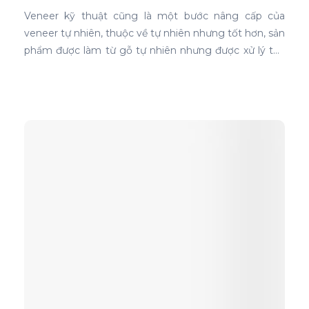
Veneer kỹ thuật cũng là một bước nâng cấp của
veneer tự nhiên, thuộc về tự nhiên nhưng tốt hơn, sản
phẩm được làm từ gỗ tự nhiên nhưng được xử lý tạo
màu, tạo vân và xóa bỏ các điểm mắt chết nên khi
ứng dụng nó phủ trên bề mặt gỗ ván ép càng thể
hiện rõ nét đẹp hoàn hảo, không tì vết.