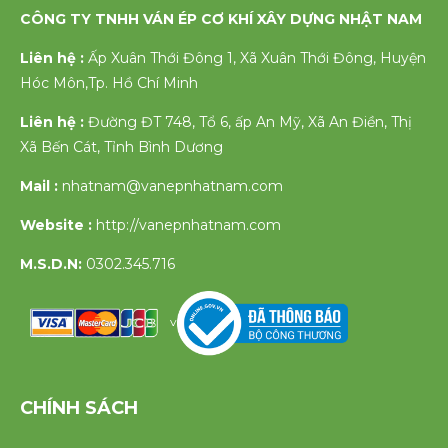
CÔNG TY TNHH VÁN ÉP CƠ KHÍ XÂY DỰNG NHẬT NAM
Liên hệ :
Ấp Xuân Thới Đông 1, Xã Xuân Thới Đông, Huyện
Hóc Môn,Tp. Hồ Chí Minh
Liên hệ :
Đường ĐT 748, Tổ 6, ấp An Mỹ, Xã An Điền, Thị
Xã Bến Cát, Tỉnh Bình Dương
Mail :
nhatnam@vanepnhatnam.com
Website :
http://vanepnhatnam.com
M.S.D.N:
0302.345.716
v
CHÍNH SÁCH