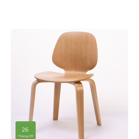
màu, tạo vân và xóa bỏ các điểm mắt chết nên khi
ứng dụng nó phủ trên bề mặt gỗ ván ép càng thể
hiện rõ nét đẹp hoàn hảo, không tì vết.
26
Tháng 09