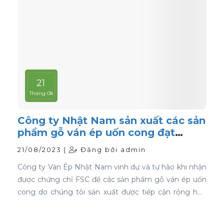
21
Tháng 08
Công ty Nhật Nam sản xuất các sản
phẩm gỗ ván ép uốn cong đạt
chứng nhận FSC
21/08/2023 |
Đăng bởi admin
Công ty Ván Ép Nhật Nam vinh dự và tự hào khi nhận
được chứng chỉ FSC để các sản phẩm gỗ ván ép uốn
cong do chúng tôi sản xuất được tiếp cận rộng hơn
với thị trường toàn cầu.