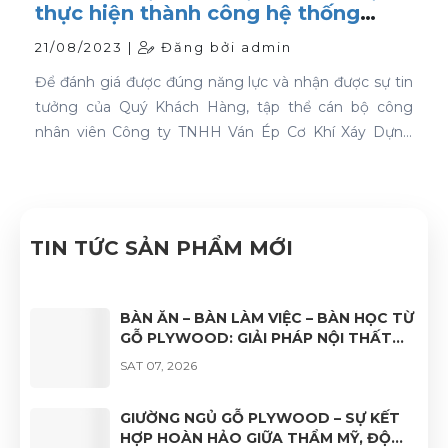
thực hiện thành công hệ thống
quản lý chất lượng ISO 9001:2015
21/08/2023 |
Đăng bởi admin
Để đánh giá được đúng năng lực và nhận được sự tin
tưởng của Quý Khách Hàng, tập thể cán bộ công
nhân viên Công ty TNHH Ván Ép Cơ Khí Xáy Dựng
Nhật Nam đã quyết tâm thực hiện thành công "Hệ
thống quản lý chất lượng ISO 9001:2015".
TIN TỨC SẢN PHẨM MỚI
BÀN ĂN – BÀN LÀM VIỆC – BÀN HỌC TỪ
GỖ PLYWOOD: GIẢI PHÁP NỘI THẤT
BỀN ĐẸP, HIỆN ĐẠI VÀ ĐA DẠNG ỨNG
SAT 07, 2026
DỤNG
GIƯỜNG NGỦ GỖ PLYWOOD – SỰ KẾT
HỢP HOÀN HẢO GIỮA THẨM MỸ, ĐỘ