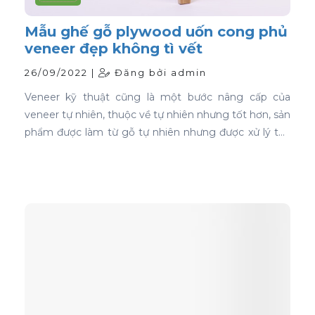
Mẫu ghế gỗ plywood uốn cong phủ
veneer đẹp không tì vết
26/09/2022 |
Đăng bởi admin
Veneer kỹ thuật cũng là một bước nâng cấp của
veneer tự nhiên, thuộc về tự nhiên nhưng tốt hơn, sản
phẩm được làm từ gỗ tự nhiên nhưng được xử lý tạo
màu, tạo vân và xóa bỏ các điểm mắt chết nên khi
ứng dụng nó phủ trên bề mặt gỗ ván ép càng thể
hiện rõ nét đẹp hoàn hảo, không tì vết.