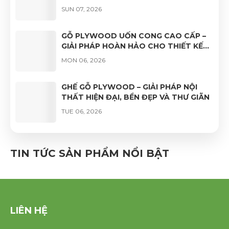
BỀN VÀ TÍNH ỨNG DỤNG
SUN 07, 2026
GỖ PLYWOOD UỐN CONG CAO CẤP –
GIẢI PHÁP HOÀN HẢO CHO THIẾT KẾ
NỘI THẤT HIỆN ĐẠI
MON 06, 2026
GHẾ GỖ PLYWOOD – GIẢI PHÁP NỘI
THẤT HIỆN ĐẠI, BỀN ĐẸP VÀ THƯ GIÃN
TUE 06, 2026
GHẾ VÁN ÉP UỐN CONG PHỦ VENEER
CAO CẤP – VẺ ĐẸP TỰ NHIÊN, ĐỘ BỀN
TIN TỨC SẢN PHẨM NỔI BẬT
VƯỢT TRỘI
FRI 06, 2026
LIÊN HỆ