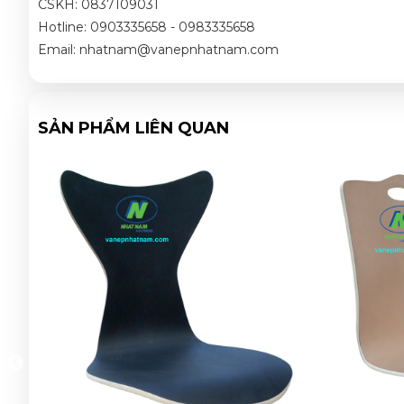
CSKH: 0837109031
Hotline: 0903335658 - 0983335658
Email: nhatnam@vanepnhatnam.com
SẢN PHẨM LIÊN QUAN