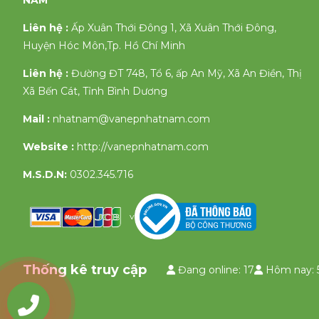
NAM
Liên hệ :
Ấp Xuân Thới Đông 1, Xã Xuân Thới Đông,
Huyện Hóc Môn,Tp. Hồ Chí Minh
Liên hệ :
Đường ĐT 748, Tổ 6, ấp An Mỹ, Xã An Điền, Thị
Xã Bến Cát, Tỉnh Bình Dương
Mail :
nhatnam@vanepnhatnam.com
Website :
http://vanepnhatnam.com
M.S.D.N:
0302.345.716
v
Thống kê truy cập
Đang online: 17
Hôm nay: 
0903335658