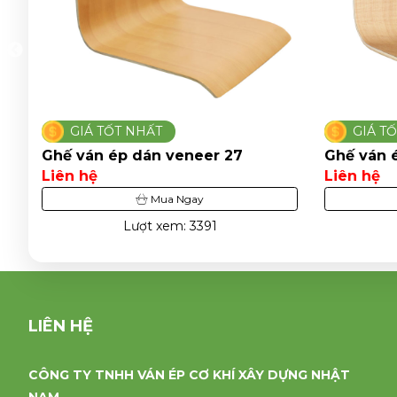
GIÁ TỐT NHẤT
GIÁ 
Ghế ván ép phủ veneer 30
Ghế ván
Liên hệ
Liên hệ
Mua Ngay
Lượt xem: 3875
LIÊN HỆ
CÔNG TY TNHH VÁN ÉP CƠ KHÍ XÂY DỰNG NHẬT