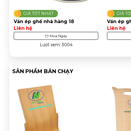
GIÁ TỐT NHẤT
GIÁ T
Ván ép ghế nhà hàng 5
Ván ép g
Liên hệ
Liên hệ
Mua Ngay
Lượt xem: 2954
SẢN PHẨM BÁN CHẠY