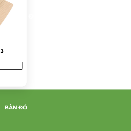
GIÁ TỐT NHẤT
 17
Ghế uốn cong phủ veneer 19
Liên hệ
Mua Ngay
8
Lượt xem: 3450
BẢN ĐỒ