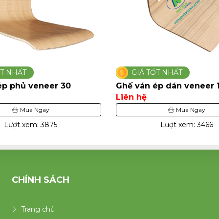
TỐT NHẤT
GIÁ TỐT NHẤT
 ép dán veneer 13
Ghế ván ép phủ veneer
Liên hệ
Mua Ngay
Mua Ngay
Lượt xem: 3466
Lượt xem: 405
CHÍNH SÁCH
Trang chủ