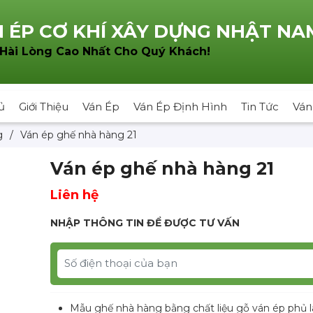
 ÉP CƠ KHÍ XÂY DỰNG NHẬT NA
!
 Hài Lòng Cao Nhất Cho Quý Khách
ủ
Giới Thiệu
Ván Ép
Ván Ép Định Hình
Tin Tức
Ván
g
/
Ván ép ghế nhà hàng 21
Ván ép ghế nhà hàng 21
Liên hệ
NHẬP THÔNG TIN ĐỂ ĐƯỢC TƯ VẤN
Mẫu ghế nhà hàng bằng chất liệu gỗ ván ép phủ 