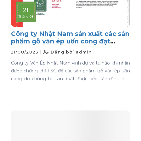
21
Tháng 08
Công ty Nhật Nam sản xuất các sản
phẩm gỗ ván ép uốn cong đạt
chứng nhận FSC
21/08/2023 |
Đăng bởi admin
Công ty Ván Ép Nhật Nam vinh dự và tự hào khi nhận
được chứng chỉ FSC để các sản phẩm gỗ ván ép uốn
cong do chúng tôi sản xuất được tiếp cận rộng hơn
với thị trường toàn cầu.