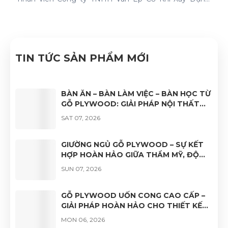
Nhật Nam đã quyết tâm thực hiện thành công "Hệ
thống quản lý chất lượng ISO 9001:2015".
TIN TỨC SẢN PHẨM MỚI
BÀN ĂN – BÀN LÀM VIỆC – BÀN HỌC TỪ
GỖ PLYWOOD: GIẢI PHÁP NỘI THẤT
BỀN ĐẸP, HIỆN ĐẠI VÀ ĐA DẠNG ỨNG
SAT 07, 2026
DỤNG
GIƯỜNG NGỦ GỖ PLYWOOD – SỰ KẾT
HỢP HOÀN HẢO GIỮA THẨM MỸ, ĐỘ
BỀN VÀ TÍNH ỨNG DỤNG
SUN 07, 2026
GỖ PLYWOOD UỐN CONG CAO CẤP –
GIẢI PHÁP HOÀN HẢO CHO THIẾT KẾ
NỘI THẤT HIỆN ĐẠI
MON 06, 2026