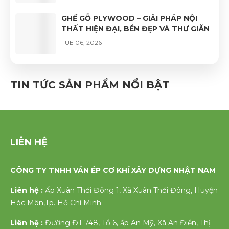
GHẾ GỖ PLYWOOD – GIẢI PHÁP NỘI
THẤT HIỆN ĐẠI, BỀN ĐẸP VÀ THƯ GIÃN
TUE 06, 2026
GHẾ VÁN ÉP UỐN CONG PHỦ VENEER
CAO CẤP – VẺ ĐẸP TỰ NHIÊN, ĐỘ BỀN
TIN TỨC SẢN PHẨM NỔI BẬT
VƯỢT TRỘI
FRI 06, 2026
LIÊN HỆ
CÔNG TY TNHH VÁN ÉP CƠ KHÍ XÂY DỰNG NHẬT NAM
Liên hệ :
Ấp Xuân Thới Đông 1, Xã Xuân Thới Đông, Huyện
Hóc Môn,Tp. Hồ Chí Minh
Liên hệ :
Đường ĐT 748, Tổ 6, ấp An Mỹ, Xã An Điền, Thị