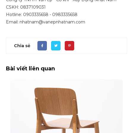
CSKH: 0837109031
Hotline: 0903335658 - 0983335658
Email: nhatnam@vanepnhatnam.com
Chia sẻ
Bài viết liên quan