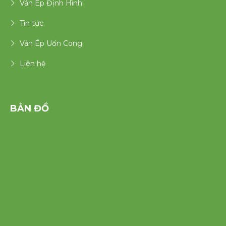
Ván Ép Định Hình
Tin tức
Ván Ép Uốn Cong
Liên hệ
BẢN ĐỒ