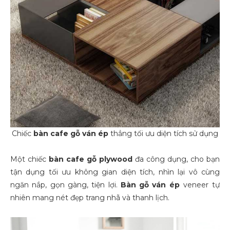
Chiếc
bàn cafe gỗ ván ép
thẳng tối ưu diện tích sử dụng
Một chiếc
bàn cafe
gỗ plywood
đa công dụng, cho bạn
tận dụng tối ưu không gian diện tích, nhìn lại vô cùng
ngăn nắp, gọn gàng, tiện lợi.
Bàn
gỗ
ván ép
veneer
tự
nhiên mang nét đẹp trang nhã và thanh lịch.