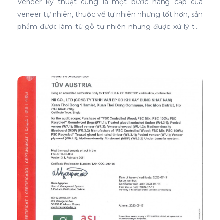
Veneer kỹ thuật cũng là một bước nâng cấp của
veneer tự nhiên, thuộc về tự nhiên nhưng tốt hơn, sản
phẩm được làm từ gỗ tự nhiên nhưng được xử lý tạo
màu, tạo vân và xóa bỏ các điểm mắt chết nên khi
ứng dụng nó phủ trên bề mặt gỗ ván ép càng thể
hiện rõ nét đẹp hoàn hảo, không tì vết.