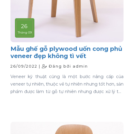
26
Tháng 09
Mẫu ghế gỗ plywood uốn cong phủ
veneer đẹp không tì vết
26/09/2022 |
Đăng bởi admin
Veneer kỹ thuật cũng là một bước nâng cấp của
veneer tự nhiên, thuộc về tự nhiên nhưng tốt hơn, sản
phẩm được làm từ gỗ tự nhiên nhưng được xử lý tạo
màu, tạo vân và xóa bỏ các điểm mắt chết nên khi
ứng dụng nó phủ trên bề mặt gỗ ván ép càng thể
hiện rõ nét đẹp hoàn hảo, không tì vết.