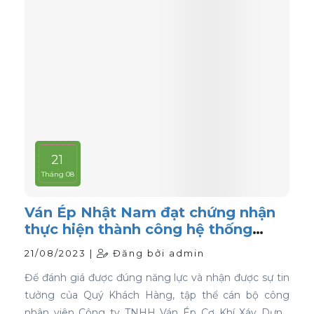
21
Tháng 08
Ván Ép Nhật Nam đạt chứng nhận
thực hiện thành công hệ thống
quản lý chất lượng ISO 9001:2015
21/08/2023 |
Đăng bởi admin
Để đánh giá được đúng năng lực và nhận được sự tin
tưởng của Quý Khách Hàng, tập thể cán bộ công
nhân viên Công ty TNHH Ván Ép Cơ Khí Xáy Dựng