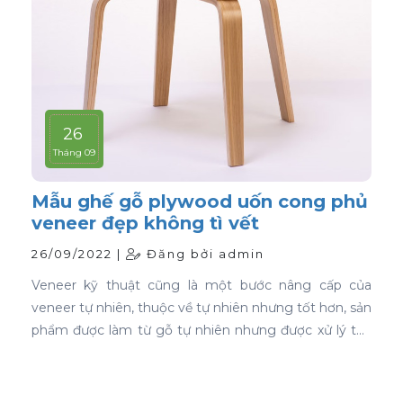
26
Tháng 09
Mẫu ghế gỗ plywood uốn cong phủ
veneer đẹp không tì vết
26/09/2022 |
Đăng bởi admin
Veneer kỹ thuật cũng là một bước nâng cấp của
veneer tự nhiên, thuộc về tự nhiên nhưng tốt hơn, sản
phẩm được làm từ gỗ tự nhiên nhưng được xử lý tạo
màu, tạo vân và xóa bỏ các điểm mắt chết nên khi
ứng dụng nó phủ trên bề mặt gỗ ván ép càng thể
hiện rõ nét đẹp hoàn hảo, không tì vết.