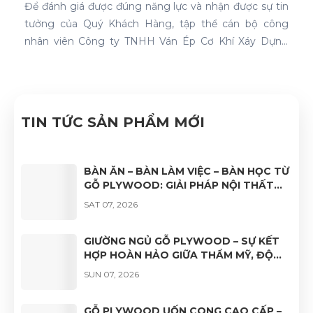
Để đánh giá được đúng năng lực và nhận được sự tin
tưởng của Quý Khách Hàng, tập thể cán bộ công
nhân viên Công ty TNHH Ván Ép Cơ Khí Xáy Dựng
Nhật Nam đã quyết tâm thực hiện thành công "Hệ
thống quản lý chất lượng ISO 9001:2015".
TIN TỨC SẢN PHẨM MỚI
BÀN ĂN – BÀN LÀM VIỆC – BÀN HỌC TỪ
GỖ PLYWOOD: GIẢI PHÁP NỘI THẤT
BỀN ĐẸP, HIỆN ĐẠI VÀ ĐA DẠNG ỨNG
SAT 07, 2026
DỤNG
GIƯỜNG NGỦ GỖ PLYWOOD – SỰ KẾT
HỢP HOÀN HẢO GIỮA THẨM MỸ, ĐỘ
BỀN VÀ TÍNH ỨNG DỤNG
SUN 07, 2026
GỖ PLYWOOD UỐN CONG CAO CẤP –