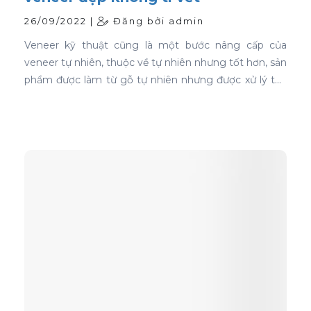
26/09/2022 |
Đăng bởi admin
Veneer kỹ thuật cũng là một bước nâng cấp của
veneer tự nhiên, thuộc về tự nhiên nhưng tốt hơn, sản
phẩm được làm từ gỗ tự nhiên nhưng được xử lý tạo
màu, tạo vân và xóa bỏ các điểm mắt chết nên khi
ứng dụng nó phủ trên bề mặt gỗ ván ép càng thể
hiện rõ nét đẹp hoàn hảo, không tì vết.