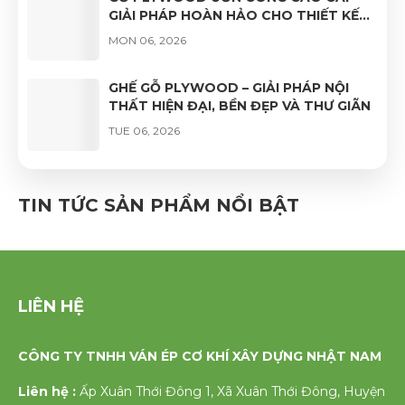
GIẢI PHÁP HOÀN HẢO CHO THIẾT KẾ
NỘI THẤT HIỆN ĐẠI
MON 06, 2026
GHẾ GỖ PLYWOOD – GIẢI PHÁP NỘI
THẤT HIỆN ĐẠI, BỀN ĐẸP VÀ THƯ GIÃN
TUE 06, 2026
GHẾ VÁN ÉP UỐN CONG PHỦ VENEER
CAO CẤP – VẺ ĐẸP TỰ NHIÊN, ĐỘ BỀN
TIN TỨC SẢN PHẨM NỔI BẬT
VƯỢT TRỘI
FRI 06, 2026
LIÊN HỆ
CÔNG TY TNHH VÁN ÉP CƠ KHÍ XÂY DỰNG NHẬT NAM
Liên hệ :
Ấp Xuân Thới Đông 1, Xã Xuân Thới Đông, Huyện