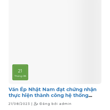
21
Tháng 08
Ván Ép Nhật Nam đạt chứng nhận
thực hiện thành công hệ thống
quản lý chất lượng ISO 9001:2015
21/08/2023 |
Đăng bởi admin