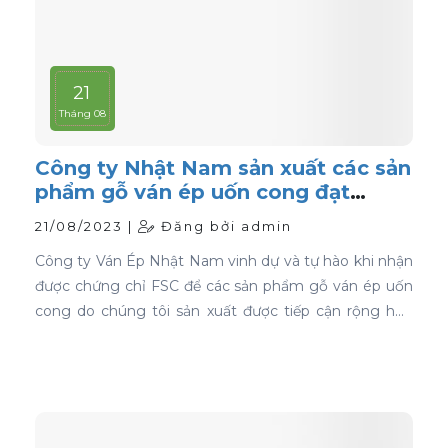
21
Tháng 08
Công ty Nhật Nam sản xuất các sản
phẩm gỗ ván ép uốn cong đạt
chứng nhận FSC
21/08/2023 |
Đăng bởi admin
Công ty Ván Ép Nhật Nam vinh dự và tự hào khi nhận
được chứng chỉ FSC để các sản phẩm gỗ ván ép uốn
cong do chúng tôi sản xuất được tiếp cận rộng hơn
với thị trường toàn cầu.