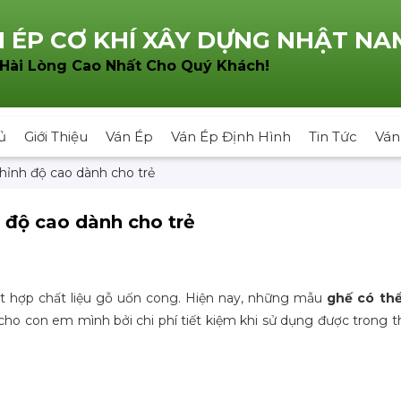
 ÉP CƠ KHÍ XÂY DỰNG NHẬT NA
!
 Hài Lòng Cao Nhất Cho Quý Khách
ủ
Giới Thiệu
Ván Ép
Ván Ép Định Hình
Tin Tức
Ván
hỉnh độ cao dành cho trẻ
 độ cao dành cho trẻ
t hợp chất liệu gỗ uốn cong. Hiện nay, những mẫu
ghế có thể
ho con em mình bởi chi phí tiết kiệm khi sử dụng được trong thờ