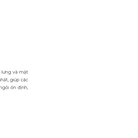
ế lưng và mặt
hất, giúp các
ngồi ổn định,