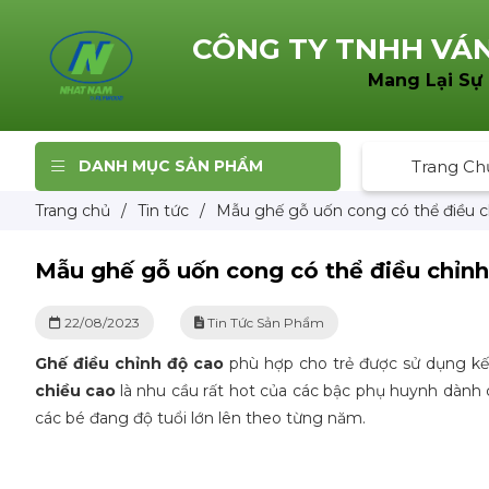
CÔNG TY TNHH
VÁN
Mang Lại Sự
DANH MỤC SẢN PHẨM
Trang Ch
Trang chủ
/
Tin tức
/
Mẫu ghế gỗ uốn cong có thể điều c
Mẫu ghế gỗ uốn cong có thể điều chỉnh
22/08/2023
Tin Tức Sản Phẩm
Ghế điều chỉnh độ cao
phù hợp cho trẻ được sử dụng kế
chiều cao
là nhu cầu rất hot của các bậc phụ huynh dành c
các bé đang độ tuổi lớn lên theo từng năm.