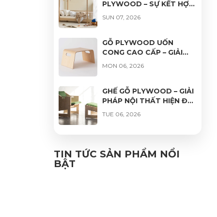
PLYWOOD – SỰ KẾT HỢP
HOÀN HẢO GIỮA THẨM
SUN 07, 2026
MỸ, ĐỘ BỀN VÀ TÍNH ỨNG
DỤNG
GỖ PLYWOOD UỐN
CONG CAO CẤP – GIẢI
PHÁP HOÀN HẢO CHO
MON 06, 2026
THIẾT KẾ NỘI THẤT HIỆN
ĐẠI
GHẾ GỖ PLYWOOD – GIẢI
PHÁP NỘI THẤT HIỆN ĐẠI,
BỀN ĐẸP VÀ THƯ GIÃN
TUE 06, 2026
GHẾ VÁN ÉP UỐN CONG
PHỦ VENEER CAO CẤP –
TIN TỨC SẢN PHẨM NỔI
VẺ ĐẸP TỰ NHIÊN, ĐỘ
BẬT
FRI 06, 2026
BỀN VƯỢT TRỘI