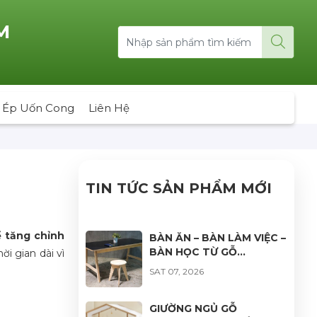
M
 Ép Uốn Cong
Liên Hệ
TIN TỨC SẢN PHẨM MỚI
 tăng chỉnh
BÀN ĂN – BÀN LÀM VIỆC –
BÀN HỌC TỪ GỖ
i gian dài vì
PLYWOOD: GIẢI PHÁP
SAT 07, 2026
NỘI THẤT BỀN ĐẸP, HIỆN
ĐẠI VÀ ĐA DẠNG ỨNG
DỤNG
GIƯỜNG NGỦ GỖ