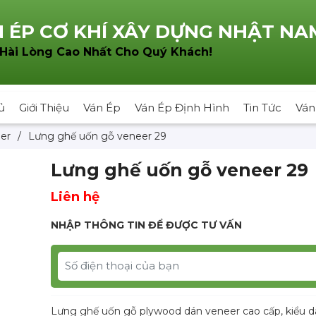
 ÉP CƠ KHÍ XÂY DỰNG NHẬT NA
!
 Hài Lòng Cao Nhất Cho Quý Khách
ủ
Giới Thiệu
Ván Ép
Ván Ép Định Hình
Tin Tức
Ván
er
/
Lưng ghế uốn gỗ veneer 29
Lưng ghế uốn gỗ veneer 29
Liên hệ
NHẬP THÔNG TIN ĐỂ ĐƯỢC TƯ VẤN
Lưng ghế uốn gỗ plywood dán veneer cao cấp, kiểu 