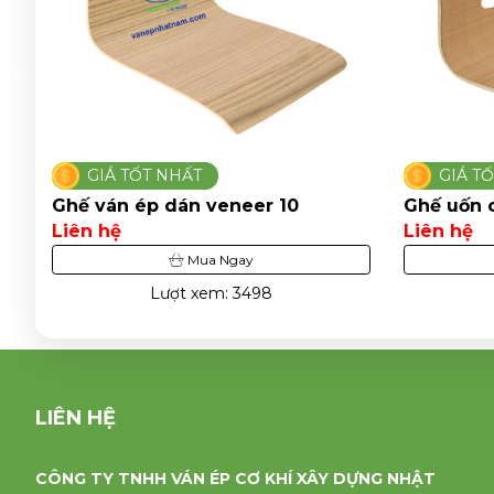
GIÁ TỐT NHẤT
er 10
Ghế uốn cong phủ veneer 23
Liên hệ
Mua Ngay
498
Lượt xem: 3390
LIÊN HỆ
CÔNG TY TNHH VÁN ÉP CƠ KHÍ XÂY DỰNG NHẬT