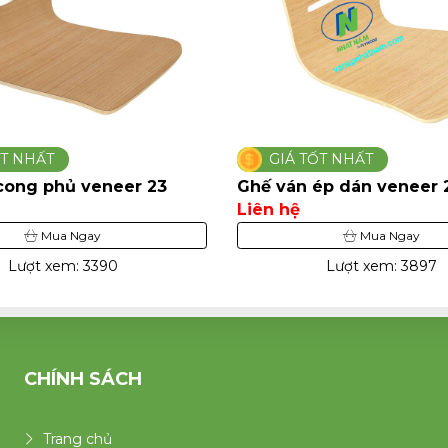
GIÁ TỐT NHẤT
GIÁ TỐT NH
Ghế ván ép dán veneer 25
Ghế uốn cong
Liên hệ
Liên hệ
Mua Ngay
Lượt xem: 3897
Lượt
CHÍNH SÁCH
Trang chủ