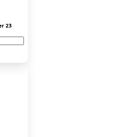
GIÁ TỐT NHẤT
er 25
Lưng ghế uốn gỗ veneer 29
Liên hệ
y
Mua Ngay
897
Lượt xem: 3046