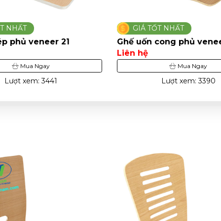
Á TỐT NHẤT
GIÁ TỐT NHẤT
ốn cong phủ veneer 23
Ghế ván ép dán vene
hệ
Liên hệ
Mua Ngay
Mua Nga
Lượt xem: 3390
Lượt xem: 3