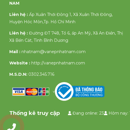
NAM
Liên hệ :
Ấp Xuân Thới Đông 1, Xã Xuân Thới Đông,
Huyện Hóc Môn,Tp. Hồ Chí Minh
Liên hệ :
Đường ĐT 748, Tổ 6, ấp An Mỹ, Xã An Điền, Thị
Xã Bến Cát, Tỉnh Bình Dương
Mail :
nhatnam@vanepnhatnam.com
Website :
http://vanepnhatnam.com
M.S.D.N:
0302.345.716
v
Thống kê truy cập
Đang online: 23
Hôm nay: 
0903335658