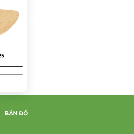
ẤT
GIÁ TỐT NHẤT
 dán veneer 31
Ghế ván ép dán veneer 14
Liên hệ
Mua Ngay
Mua Ngay
 xem: 3554
Lượt xem: 7794
BẢN ĐỒ