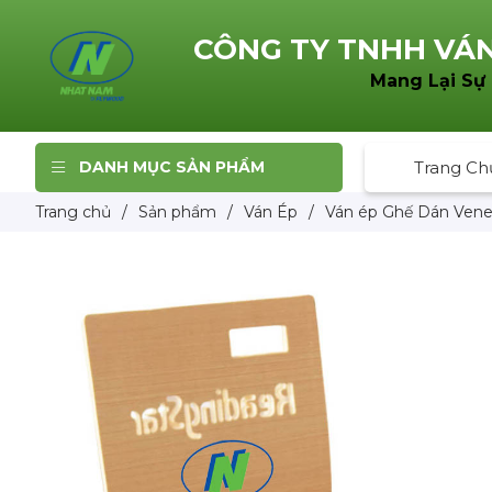
CÔNG TY TNHH
VÁN
Mang Lại Sự
DANH MỤC SẢN PHẨM
Trang Ch
Trang chủ
/
Sản phẩm
/
Ván Ép
/
Ván ép Ghế Dán Vene