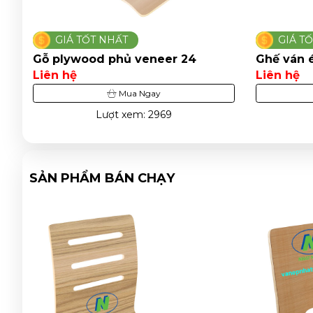
GIÁ TỐT NHẤT
GI
Ghế ván ép phủ veneer 21
Ghế u
Liên hệ
Liên 
Mua Ngay
Lượt xem: 3441
SẢN PHẨM BÁN CHẠY