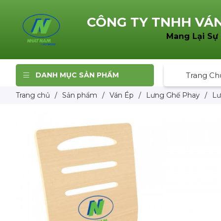
CÔNG TY TNHH
VÁN
Mang Lại Sự
DANH MỤC SẢN PHẨM
Trang Ch
Trang chủ
/
Sản phẩm
/
Ván Ép
/
Lưng Ghế Phay
/
Lư