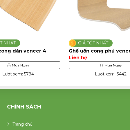
Á TỐT NHẤT
GIÁ TỐT NHẤT
ốn cong phủ veneer 19
Ghế uốn cong dán ve
hệ
Liên hệ
Mua Ngay
Mua Nga
Lượt xem: 3442
Lượt xem: 3
CHÍNH SÁCH
Trang chủ