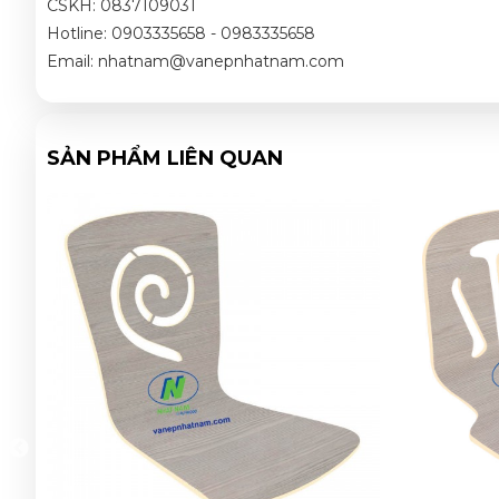
CSKH: 0837109031
Hotline: 0903335658 - 0983335658
Email: nhatnam@vanepnhatnam.com
SẢN PHẨM LIÊN QUAN