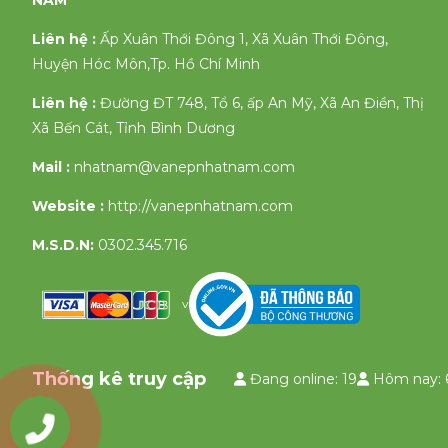
NAM
Liên hệ :
Ấp Xuân Thới Đông 1, Xã Xuân Thới Đông,
Huyện Hóc Môn,Tp. Hồ Chí Minh
Liên hệ :
Đường ĐT 748, Tổ 6, ấp An Mỹ, Xã An Điền, Thị
Xã Bến Cát, Tỉnh Bình Dương
Mail :
nhatnam@vanepnhatnam.com
Website :
http://vanepnhatnam.com
M.S.D.N:
0302.345.716
v
Thống kê truy cập
Đang online: 19
Hôm nay: 
0903335658