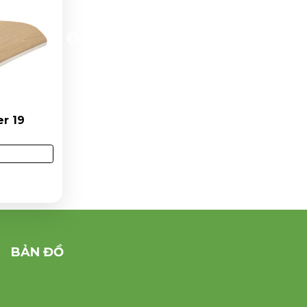
GIÁ TỐT NHẤT
neer 1
Ghế ván ép dán veneer 26
Liên hệ
y
Mua Ngay
064
Lượt xem: 3328
BẢN ĐỒ