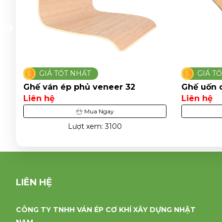
GIÁ TỐT NHẤT
GI
Ghế uốn cong dán veneer 4
Ghế u
Liên hệ
Liên 
Mua Ngay
Lượt xem: 5794
LIÊN HỆ
CÔNG TY TNHH VÁN ÉP CƠ KHÍ XÂY DỰNG NHẬT