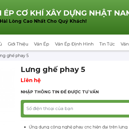
 ÉP CƠ KHÍ XÂY DỰNG NHẬT NA
!
 Hài Lòng Cao Nhất Cho Quý Khách
ủ
Giới Thiệu
Ván Ép
Ván Ép Định Hình
Tin Tức
Ván
ng ghế phay 5
Lưng ghế phay 5
Liên hệ
NHẬP THÔNG TIN ĐỂ ĐƯỢC TƯ VẤN
Ứng dụng công nghệ phay cnc hiện đại trên lưng