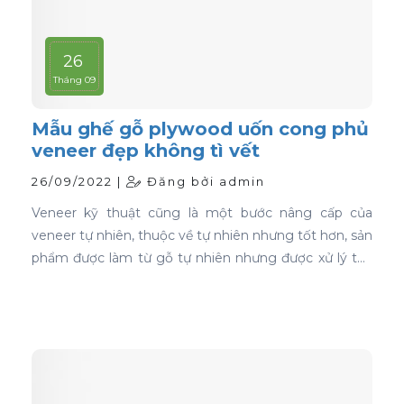
26
Tháng 09
Mẫu ghế gỗ plywood uốn cong phủ
veneer đẹp không tì vết
26/09/2022 |
Đăng bởi admin
Veneer kỹ thuật cũng là một bước nâng cấp của
veneer tự nhiên, thuộc về tự nhiên nhưng tốt hơn, sản
phẩm được làm từ gỗ tự nhiên nhưng được xử lý tạo
màu, tạo vân và xóa bỏ các điểm mắt chết nên khi
ứng dụng nó phủ trên bề mặt gỗ ván ép càng thể
hiện rõ nét đẹp hoàn hảo, không tì vết.