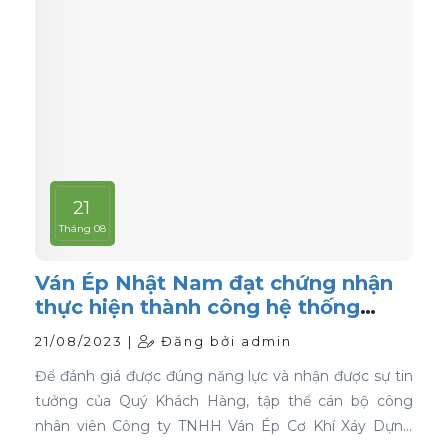
21
Tháng 08
Ván Ép Nhật Nam đạt chứng nhận
thực hiện thành công hệ thống
quản lý chất lượng ISO 9001:2015
21/08/2023 |
Đăng bởi admin
Để đánh giá được đúng năng lực và nhận được sự tin
tưởng của Quý Khách Hàng, tập thể cán bộ công
nhân viên Công ty TNHH Ván Ép Cơ Khí Xáy Dựng