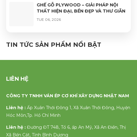
GHẾ GỖ PLYWOOD – GIẢI PHÁP NỘI
THẤT HIỆN ĐẠI, BỀN ĐẸP VÀ THƯ GIÃN
TUE 06, 2026
GHẾ VÁN ÉP UỐN CONG PHỦ VENEER
CAO CẤP – VẺ ĐẸP TỰ NHIÊN, ĐỘ BỀN
TIN TỨC SẢN PHẨM NỔI BẬT
VƯỢT TRỘI
FRI 06, 2026
LIÊN HỆ
CÔNG TY TNHH VÁN ÉP CƠ KHÍ XÂY DỰNG NHẬT NAM
Liên hệ :
Ấp Xuân Thới Đông 1, Xã Xuân Thới Đông, Huyện
Hóc Môn,Tp. Hồ Chí Minh
Liên hệ :
Đường ĐT 748, Tổ 6, ấp An Mỹ, Xã An Điền, Thị
Xã Bến Cát, Tỉnh Bình Dương