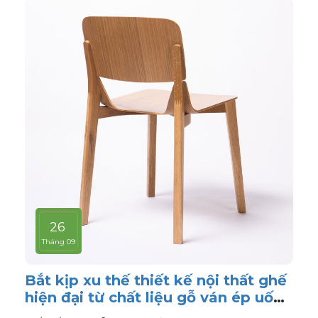
26
Tháng 09
Bắt kịp xu thế thiết kế nội thất ghế
hiện đại từ chất liệu gỗ ván ép uốn
cong