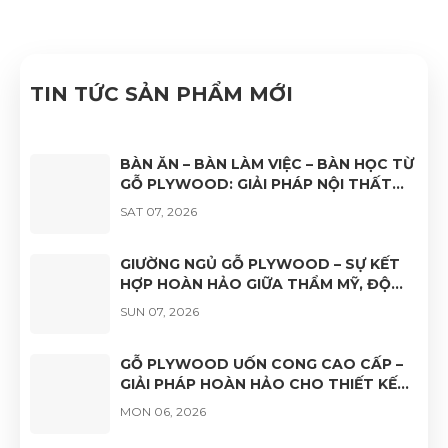
Nhật Nam đã quyết tâm thực hiện thành công "Hệ
thống quản lý chất lượng ISO 9001:2015".
TIN TỨC SẢN PHẨM MỚI
BÀN ĂN – BÀN LÀM VIỆC – BÀN HỌC TỪ
GỖ PLYWOOD: GIẢI PHÁP NỘI THẤT
BỀN ĐẸP, HIỆN ĐẠI VÀ ĐA DẠNG ỨNG
SAT 07, 2026
DỤNG
GIƯỜNG NGỦ GỖ PLYWOOD – SỰ KẾT
HỢP HOÀN HẢO GIỮA THẨM MỸ, ĐỘ
BỀN VÀ TÍNH ỨNG DỤNG
SUN 07, 2026
GỖ PLYWOOD UỐN CONG CAO CẤP –
GIẢI PHÁP HOÀN HẢO CHO THIẾT KẾ
NỘI THẤT HIỆN ĐẠI
MON 06, 2026