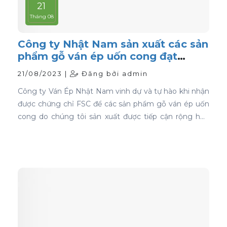
21
Tháng 08
Công ty Nhật Nam sản xuất các sản
phẩm gỗ ván ép uốn cong đạt
chứng nhận FSC
21/08/2023 |
Đăng bởi admin
Công ty Ván Ép Nhật Nam vinh dự và tự hào khi nhận
được chứng chỉ FSC để các sản phẩm gỗ ván ép uốn
cong do chúng tôi sản xuất được tiếp cận rộng hơn
với thị trường toàn cầu.