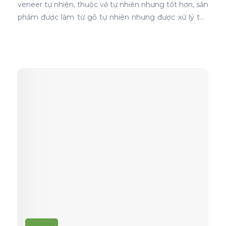
veneer tự nhiên, thuộc về tự nhiên nhưng tốt hơn, sản
phẩm được làm từ gỗ tự nhiên nhưng được xử lý tạo
màu, tạo vân và xóa bỏ các điểm mắt chết nên khi
ứng dụng nó phủ trên bề mặt gỗ ván ép càng thể
hiện rõ nét đẹp hoàn hảo, không tì vết.