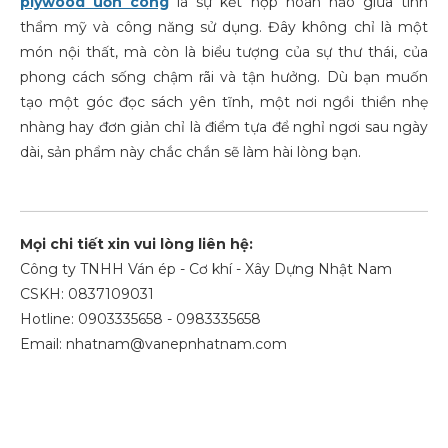
plywood uốn cong
là sự kết hợp hoàn hảo giữa tính
thẩm mỹ và công năng sử dụng. Đây không chỉ là một
món nội thất, mà còn là biểu tượng của sự thư thái, của
phong cách sống chậm rãi và tận hưởng. Dù bạn muốn
tạo một góc đọc sách yên tĩnh, một nơi ngồi thiền nhẹ
nhàng hay đơn giản chỉ là điểm tựa để nghỉ ngơi sau ngày
dài, sản phẩm này chắc chắn sẽ làm hài lòng bạn.
Mọi chi tiết xin vui lòng liên hệ:
Công ty TNHH Ván ép - Cơ khí - Xây Dựng Nhật Nam
CSKH: 0837109031
Hotline: 0903335658 - 0983335658
Email: nhatnam@vanepnhatnam.com