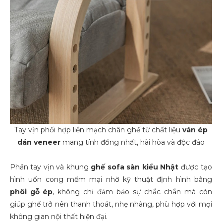
Tay vịn phối hợp liền mạch chân ghế từ chất liệu
ván ép
dán veneer
mang tính đồng nhất, hài hòa và độc đáo
Phần tay vịn và khung
ghế sofa sàn kiểu Nhật
được tạo
hình uốn cong mềm mại nhờ kỹ thuật định hình bằng
phôi gỗ ép
, không chỉ đảm bảo sự chắc chắn mà còn
giúp ghế trở nên thanh thoát, nhẹ nhàng, phù hợp với mọi
không gian nội thất hiện đại.