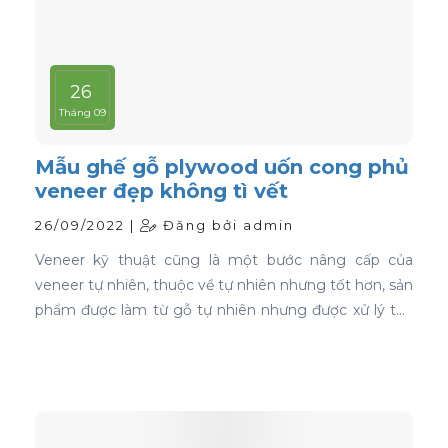
26
Tháng 09
Mẫu ghế gỗ plywood uốn cong phủ
veneer đẹp không tì vết
26/09/2022 |
Đăng bởi admin
Veneer kỹ thuật cũng là một bước nâng cấp của
veneer tự nhiên, thuộc về tự nhiên nhưng tốt hơn, sản
phẩm được làm từ gỗ tự nhiên nhưng được xử lý tạo
màu, tạo vân và xóa bỏ các điểm mắt chết nên khi
ứng dụng nó phủ trên bề mặt gỗ ván ép càng thể
hiện rõ nét đẹp hoàn hảo, không tì vết.