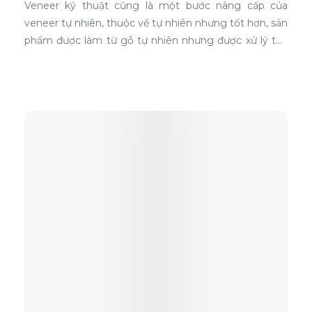
Veneer kỹ thuật cũng là một bước nâng cấp của
veneer tự nhiên, thuộc về tự nhiên nhưng tốt hơn, sản
phẩm được làm từ gỗ tự nhiên nhưng được xử lý tạo
màu, tạo vân và xóa bỏ các điểm mắt chết nên khi
ứng dụng nó phủ trên bề mặt gỗ ván ép càng thể
hiện rõ nét đẹp hoàn hảo, không tì vết.