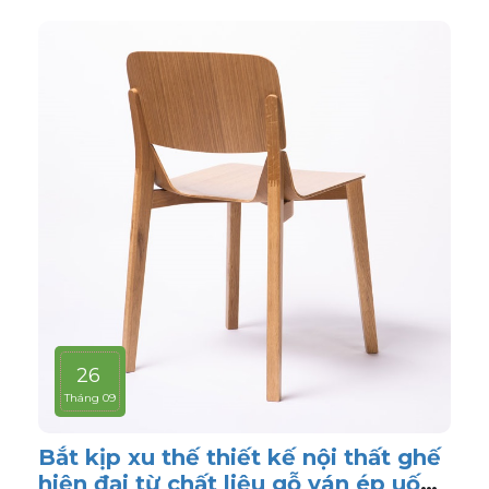
26
Tháng 09
Bắt kịp xu thế thiết kế nội thất ghế
hiện đại từ chất liệu gỗ ván ép uốn