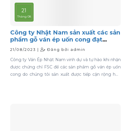
21
Tháng 08
Công ty Nhật Nam sản xuất các sản
phẩm gỗ ván ép uốn cong đạt
chứng nhận FSC
21/08/2023 |
Đăng bởi admin
Công ty Ván Ép Nhật Nam vinh dự và tự hào khi nhận
được chứng chỉ FSC để các sản phẩm gỗ ván ép uốn
cong do chúng tôi sản xuất được tiếp cận rộng hơn
với thị trường toàn cầu.