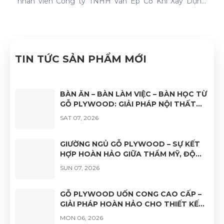
nhân viên Công ty TNHH Ván Ép Cơ Khí Xáy Dựng
Nhật Nam đã quyết tâm thực hiện thành công "Hệ
thống quản lý chất lượng ISO 9001:2015".
TIN TỨC SẢN PHẨM MỚI
BÀN ĂN – BÀN LÀM VIỆC – BÀN HỌC TỪ
GỖ PLYWOOD: GIẢI PHÁP NỘI THẤT
BỀN ĐẸP, HIỆN ĐẠI VÀ ĐA DẠNG ỨNG
SAT 07, 2026
DỤNG
GIƯỜNG NGỦ GỖ PLYWOOD – SỰ KẾT
HỢP HOÀN HẢO GIỮA THẨM MỸ, ĐỘ
BỀN VÀ TÍNH ỨNG DỤNG
SUN 07, 2026
GỖ PLYWOOD UỐN CONG CAO CẤP –
GIẢI PHÁP HOÀN HẢO CHO THIẾT KẾ
NỘI THẤT HIỆN ĐẠI
MON 06, 2026