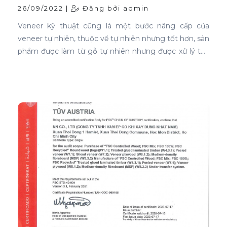
26/09/2022 |
Đăng bởi admin
Veneer kỹ thuật cũng là một bước nâng cấp của
veneer tự nhiên, thuộc về tự nhiên nhưng tốt hơn, sản
phẩm được làm từ gỗ tự nhiên nhưng được xử lý tạo
màu, tạo vân và xóa bỏ các điểm mắt chết nên khi
ứng dụng nó phủ trên bề mặt gỗ ván ép càng thể
hiện rõ nét đẹp hoàn hảo, không tì vết.