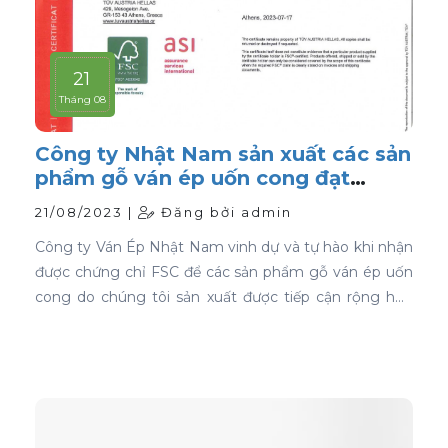
21
Tháng 08
Công ty Nhật Nam sản xuất các sản
phẩm gỗ ván ép uốn cong đạt
chứng nhận FSC
21/08/2023 |
Đăng bởi admin
Công ty Ván Ép Nhật Nam vinh dự và tự hào khi nhận
được chứng chỉ FSC để các sản phẩm gỗ ván ép uốn
cong do chúng tôi sản xuất được tiếp cận rộng hơn
với thị trường toàn cầu.