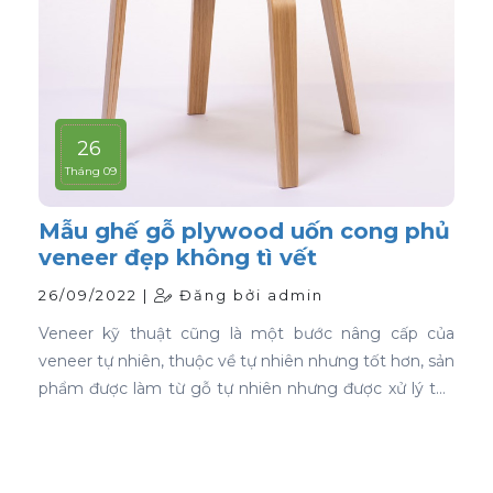
26
Tháng 09
Mẫu ghế gỗ plywood uốn cong phủ
veneer đẹp không tì vết
26/09/2022 |
Đăng bởi admin
Veneer kỹ thuật cũng là một bước nâng cấp của
veneer tự nhiên, thuộc về tự nhiên nhưng tốt hơn, sản
phẩm được làm từ gỗ tự nhiên nhưng được xử lý tạo
màu, tạo vân và xóa bỏ các điểm mắt chết nên khi
ứng dụng nó phủ trên bề mặt gỗ ván ép càng thể
hiện rõ nét đẹp hoàn hảo, không tì vết.