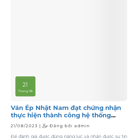
21
Tháng 08
Ván Ép Nhật Nam đạt chứng nhận
thực hiện thành công hệ thống
quản lý chất lượng ISO 9001:2015
21/08/2023 |
Đăng bởi admin
Để đánh giá được đúng năng lực và nhận được sự tin