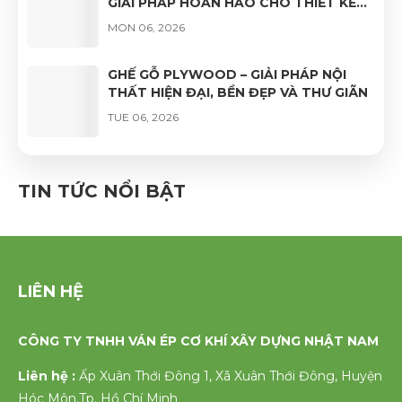
GIẢI PHÁP HOÀN HẢO CHO THIẾT KẾ
NỘI THẤT HIỆN ĐẠI
MON 06, 2026
GHẾ GỖ PLYWOOD – GIẢI PHÁP NỘI
THẤT HIỆN ĐẠI, BỀN ĐẸP VÀ THƯ GIÃN
TUE 06, 2026
GHẾ VÁN ÉP UỐN CONG PHỦ VENEER
CAO CẤP – VẺ ĐẸP TỰ NHIÊN, ĐỘ BỀN
TIN TỨC NỔI BẬT
VƯỢT TRỘI
FRI 06, 2026
LIÊN HỆ
CÔNG TY TNHH VÁN ÉP CƠ KHÍ XÂY DỰNG NHẬT NAM
Liên hệ :
Ấp Xuân Thới Đông 1, Xã Xuân Thới Đông, Huyện
Hóc Môn,Tp. Hồ Chí Minh