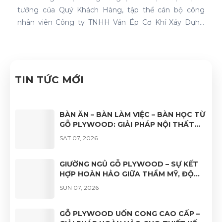
tưởng của Quý Khách Hàng, tập thể cán bộ công
nhân viên Công ty TNHH Ván Ép Cơ Khí Xáy Dựng
Nhật Nam đã quyết tâm thực hiện thành công "Hệ
thống quản lý chất lượng ISO 9001:2015".
TIN TỨC MỚI
BÀN ĂN – BÀN LÀM VIỆC – BÀN HỌC TỪ
GỖ PLYWOOD: GIẢI PHÁP NỘI THẤT
BỀN ĐẸP, HIỆN ĐẠI VÀ ĐA DẠNG ỨNG
SAT 07, 2026
DỤNG
GIƯỜNG NGỦ GỖ PLYWOOD – SỰ KẾT
HỢP HOÀN HẢO GIỮA THẨM MỸ, ĐỘ
BỀN VÀ TÍNH ỨNG DỤNG
SUN 07, 2026
GỖ PLYWOOD UỐN CONG CAO CẤP –