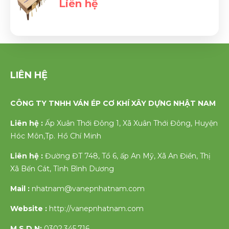
Liên hệ
LIÊN HỆ
CÔNG TY TNHH VÁN ÉP CƠ KHÍ XÂY DỰNG NHẬT NAM
Liên hệ :
Ấp Xuân Thới Đông 1, Xã Xuân Thới Đông, Huyện
Hóc Môn,Tp. Hồ Chí Minh
Liên hệ :
Đường ĐT 748, Tổ 6, ấp An Mỹ, Xã An Điền, Thị
Xã Bến Cát, Tỉnh Bình Dương
Mail :
nhatnam@vanepnhatnam.com
Website :
http://vanepnhatnam.com
M.S.D.N:
0302.345.716