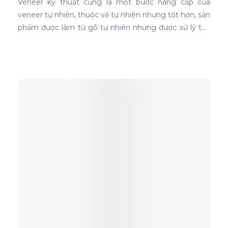
Veneer kỹ thuật cũng là một bước nâng cấp của
veneer tự nhiên, thuộc về tự nhiên nhưng tốt hơn, sản
phẩm được làm từ gỗ tự nhiên nhưng được xử lý tạo
màu, tạo vân và xóa bỏ các điểm mắt chết nên khi
ứng dụng nó phủ trên bề mặt gỗ ván ép càng thể
hiện rõ nét đẹp hoàn hảo, không tì vết.