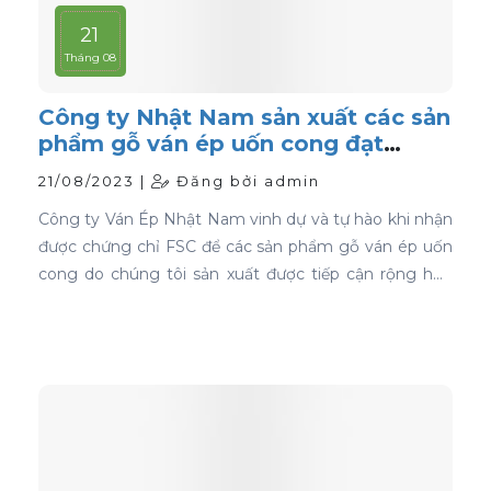
21
Tháng 08
Công ty Nhật Nam sản xuất các sản
phẩm gỗ ván ép uốn cong đạt
chứng nhận FSC
21/08/2023 |
Đăng bởi admin
Công ty Ván Ép Nhật Nam vinh dự và tự hào khi nhận
được chứng chỉ FSC để các sản phẩm gỗ ván ép uốn
cong do chúng tôi sản xuất được tiếp cận rộng hơn
với thị trường toàn cầu.