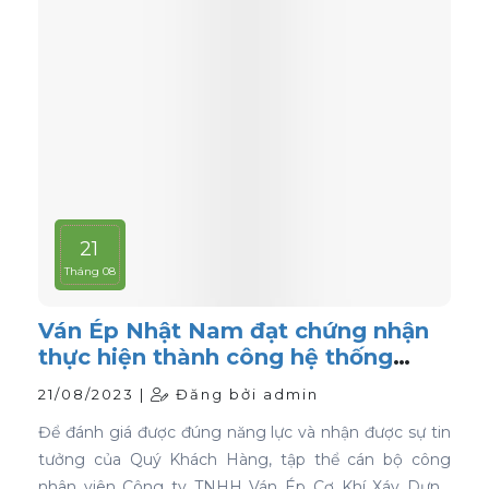
21
Tháng 08
Ván Ép Nhật Nam đạt chứng nhận
thực hiện thành công hệ thống
quản lý chất lượng ISO 9001:2015
21/08/2023 |
Đăng bởi admin
Để đánh giá được đúng năng lực và nhận được sự tin
tưởng của Quý Khách Hàng, tập thể cán bộ công
nhân viên Công ty TNHH Ván Ép Cơ Khí Xáy Dựng