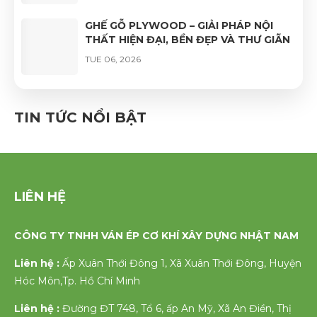
GHẾ GỖ PLYWOOD – GIẢI PHÁP NỘI
THẤT HIỆN ĐẠI, BỀN ĐẸP VÀ THƯ GIÃN
TUE 06, 2026
GHẾ VÁN ÉP UỐN CONG PHỦ VENEER
CAO CẤP – VẺ ĐẸP TỰ NHIÊN, ĐỘ BỀN
TIN TỨC NỔI BẬT
VƯỢT TRỘI
FRI 06, 2026
LIÊN HỆ
CÔNG TY TNHH VÁN ÉP CƠ KHÍ XÂY DỰNG NHẬT NAM
Liên hệ :
Ấp Xuân Thới Đông 1, Xã Xuân Thới Đông, Huyện
Hóc Môn,Tp. Hồ Chí Minh
Liên hệ :
Đường ĐT 748, Tổ 6, ấp An Mỹ, Xã An Điền, Thị