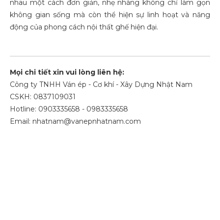
nhau một cách đơn giản, nhẹ nhàng không chỉ làm gọn
không gian sống mà còn thể hiện sự linh hoạt và năng
động của phong cách nội thất ghế hiện đại.
Mọi chi tiết xin vui lòng liên hệ:
Công ty TNHH Ván ép - Cơ khí - Xây Dựng Nhật Nam
CSKH: 0837109031
Hotline: 0903335658 - 0983335658
Email: nhatnam@vanepnhatnam.com