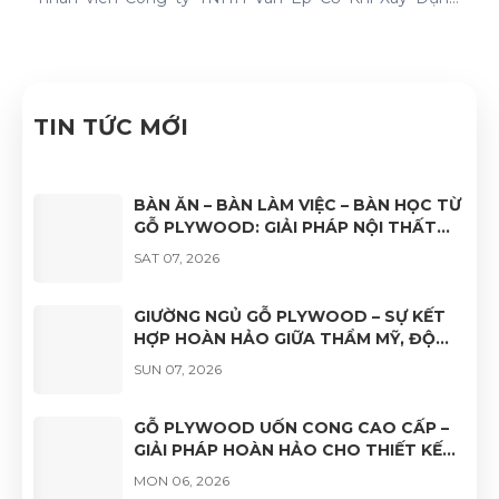
Nhật Nam đã quyết tâm thực hiện thành công "Hệ
thống quản lý chất lượng ISO 9001:2015".
TIN TỨC MỚI
BÀN ĂN – BÀN LÀM VIỆC – BÀN HỌC TỪ
GỖ PLYWOOD: GIẢI PHÁP NỘI THẤT
BỀN ĐẸP, HIỆN ĐẠI VÀ ĐA DẠNG ỨNG
SAT 07, 2026
DỤNG
GIƯỜNG NGỦ GỖ PLYWOOD – SỰ KẾT
HỢP HOÀN HẢO GIỮA THẨM MỸ, ĐỘ
BỀN VÀ TÍNH ỨNG DỤNG
SUN 07, 2026
GỖ PLYWOOD UỐN CONG CAO CẤP –
GIẢI PHÁP HOÀN HẢO CHO THIẾT KẾ
NỘI THẤT HIỆN ĐẠI
MON 06, 2026