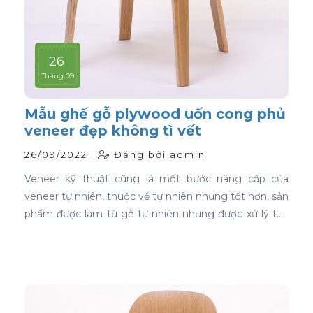
26
Tháng 09
Mẫu ghế gỗ plywood uốn cong phủ
veneer đẹp không tì vết
26/09/2022 |
Đăng bởi admin
Veneer kỹ thuật cũng là một bước nâng cấp của
veneer tự nhiên, thuộc về tự nhiên nhưng tốt hơn, sản
phẩm được làm từ gỗ tự nhiên nhưng được xử lý tạo
màu, tạo vân và xóa bỏ các điểm mắt chết nên khi
ứng dụng nó phủ trên bề mặt gỗ ván ép càng thể
hiện rõ nét đẹp hoàn hảo, không tì vết.