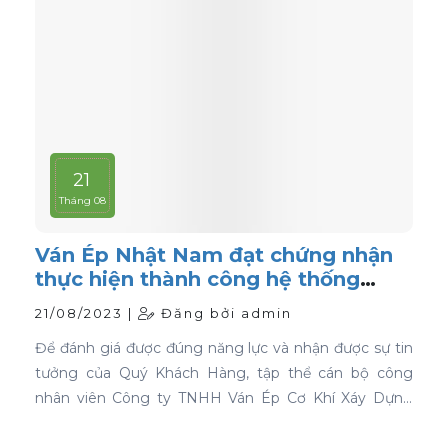
21
Tháng 08
Ván Ép Nhật Nam đạt chứng nhận
thực hiện thành công hệ thống
quản lý chất lượng ISO 9001:2015
21/08/2023 |
Đăng bởi admin
Để đánh giá được đúng năng lực và nhận được sự tin
tưởng của Quý Khách Hàng, tập thể cán bộ công
nhân viên Công ty TNHH Ván Ép Cơ Khí Xáy Dựng
Nhật Nam đã quyết tâm thực hiện thành công "Hệ