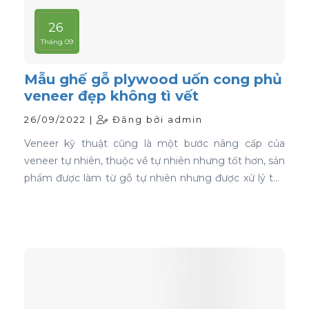
26
Tháng 09
Mẫu ghế gỗ plywood uốn cong phủ
veneer đẹp không tì vết
26/09/2022 |
Đăng bởi admin
Veneer kỹ thuật cũng là một bước nâng cấp của
veneer tự nhiên, thuộc về tự nhiên nhưng tốt hơn, sản
phẩm được làm từ gỗ tự nhiên nhưng được xử lý tạo
màu, tạo vân và xóa bỏ các điểm mắt chết nên khi
ứng dụng nó phủ trên bề mặt gỗ ván ép càng thể
hiện rõ nét đẹp hoàn hảo, không tì vết.