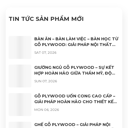
thống quản lý chất lượng ISO 9001:2015".
TIN TỨC SẢN PHẨM MỚI
BÀN ĂN – BÀN LÀM VIỆC – BÀN HỌC TỪ
GỖ PLYWOOD: GIẢI PHÁP NỘI THẤT
BỀN ĐẸP, HIỆN ĐẠI VÀ ĐA DẠNG ỨNG
SAT 07, 2026
DỤNG
GIƯỜNG NGỦ GỖ PLYWOOD – SỰ KẾT
HỢP HOÀN HẢO GIỮA THẨM MỸ, ĐỘ
BỀN VÀ TÍNH ỨNG DỤNG
SUN 07, 2026
GỖ PLYWOOD UỐN CONG CAO CẤP –
GIẢI PHÁP HOÀN HẢO CHO THIẾT KẾ
NỘI THẤT HIỆN ĐẠI
MON 06, 2026
GHẾ GỖ PLYWOOD – GIẢI PHÁP NỘI