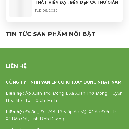
THẤT HIỆN ĐẠI, BỀN ĐẸP VÀ THƯ GIÃN
TUE 06, 2026
GHẾ VÁN ÉP UỐN CONG PHỦ VENEER
CAO CẤP – VẺ ĐẸP TỰ NHIÊN, ĐỘ BỀN
TIN TỨC SẢN PHẨM NỔI BẬT
VƯỢT TRỘI
FRI 06, 2026
LIÊN HỆ
CÔNG TY TNHH VÁN ÉP CƠ KHÍ XÂY DỰNG NHẬT NAM
Liên hệ :
Ấp Xuân Thới Đông 1, Xã Xuân Thới Đông, Huyện
Hóc Môn,Tp. Hồ Chí Minh
Liên hệ :
Đường ĐT 748, Tổ 6, ấp An Mỹ, Xã An Điền, Thị
Xã Bến Cát, Tỉnh Bình Dương