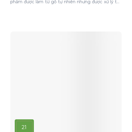
phẩm được làm từ gỗ tự nhiên nhưng được xử lý tạo
màu, tạo vân và xóa bỏ các điểm mắt chết nên khi
ứng dụng nó phủ trên bề mặt gỗ ván ép càng thể
hiện rõ nét đẹp hoàn hảo, không tì vết.
21