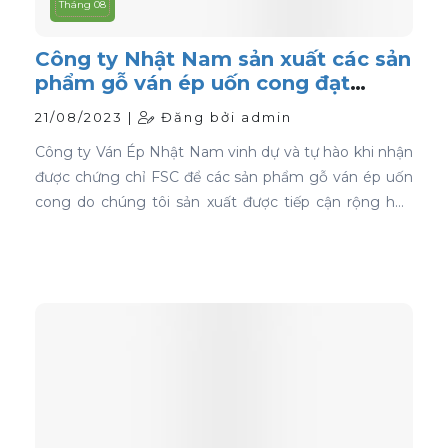
Tháng 08
Công ty Nhật Nam sản xuất các sản
phẩm gỗ ván ép uốn cong đạt
chứng nhận FSC
21/08/2023 |
Đăng bởi admin
Công ty Ván Ép Nhật Nam vinh dự và tự hào khi nhận
được chứng chỉ FSC để các sản phẩm gỗ ván ép uốn
cong do chúng tôi sản xuất được tiếp cận rộng hơn
với thị trường toàn cầu.