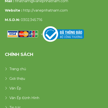
Mail :
nhatnam@vanepnhatnam.com
Website :
http://vanepnhatnam.com
M.S.D.N:
0302.345.716
v
CHÍNH SÁCH
Trang chủ
Giới thiệu
Ván Ép
Ván Ép Định Hình
Tin tức