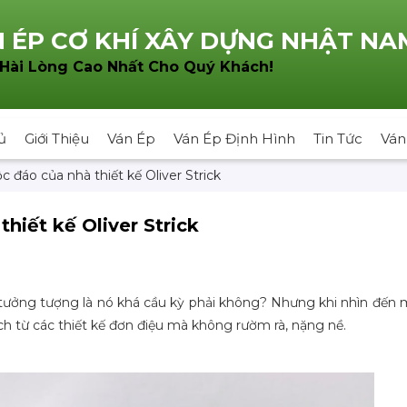
 ÉP CƠ KHÍ XÂY DỰNG NHẬT NA
!
 Hài Lòng Cao Nhất Cho Quý Khách
ủ
Giới Thiệu
Ván Ép
Ván Ép Định Hình
Tin Tức
Ván
 đáo của nhà thiết kế Oliver Strick
hiết kế Oliver Strick
tưởng tượng là nó khá cầu kỳ phải không? Nhưng khi nhìn đến
 từ các thiết kế đơn điệu mà không rườm rà, nặng nề.