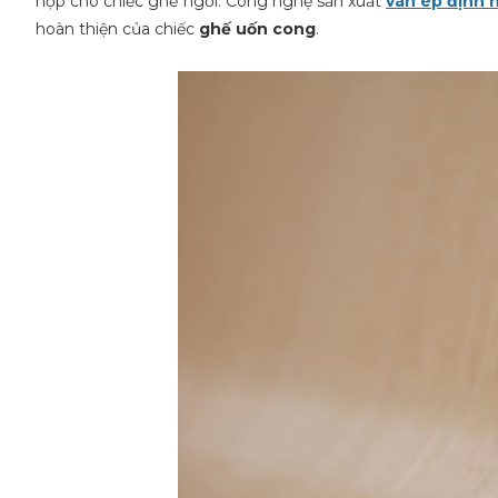
hợp cho chiếc ghế ngồi. Công nghệ sản xuất
ván ép định 
hoàn thiện của chiếc
ghế uốn cong
.