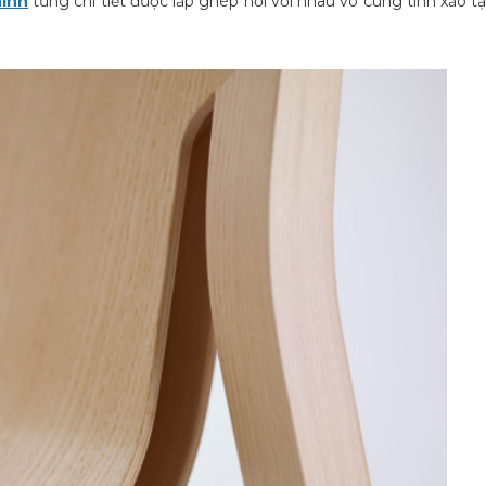
hình
từng chi tiết được lắp ghép nối với nhau vô cùng tinh xảo t