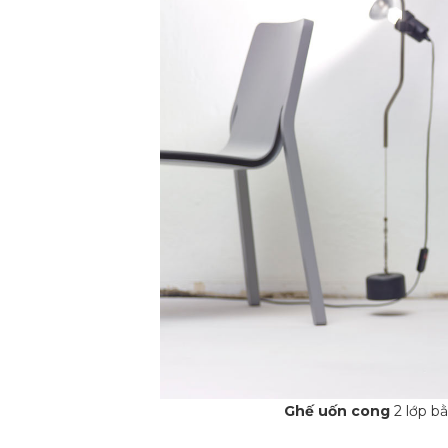
Ghế uốn cong
2 lớp bằ