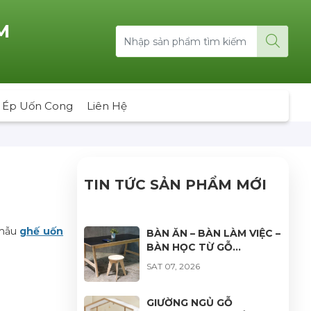
M
 Ép Uốn Cong
Liên Hệ
TIN TỨC SẢN PHẨM MỚI
 mẫu
ghế uốn
BÀN ĂN – BÀN LÀM VIỆC –
BÀN HỌC TỪ GỖ
PLYWOOD: GIẢI PHÁP
SAT 07, 2026
NỘI THẤT BỀN ĐẸP, HIỆN
ĐẠI VÀ ĐA DẠNG ỨNG
DỤNG
GIƯỜNG NGỦ GỖ