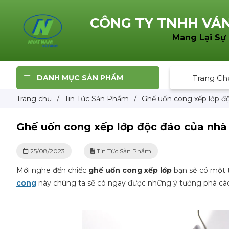
CÔNG TY TNHH
VÁN
Mang Lại Sự
DANH MỤC SẢN PHẨM
Trang Ch
Trang chủ
/
Tin Tức Sản Phẩm
/
Ghế uốn cong xếp lớp độc
Ghế uốn cong xếp lớp độc đáo của nhà t
25/08/2023
Tin Tức Sản Phẩm
Mới nghe đến chiếc
ghế uốn cong xếp lớp
bạn sẽ có một 
cong
này chúng ta sẽ có ngay được những ý tưởng phá cách