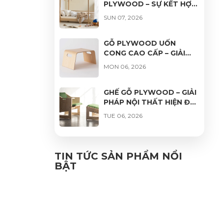
PLYWOOD – SỰ KẾT HỢP
HOÀN HẢO GIỮA THẨM
SUN 07, 2026
MỸ, ĐỘ BỀN VÀ TÍNH ỨNG
DỤNG
GỖ PLYWOOD UỐN
CONG CAO CẤP – GIẢI
PHÁP HOÀN HẢO CHO
MON 06, 2026
THIẾT KẾ NỘI THẤT HIỆN
ĐẠI
GHẾ GỖ PLYWOOD – GIẢI
PHÁP NỘI THẤT HIỆN ĐẠI,
BỀN ĐẸP VÀ THƯ GIÃN
TUE 06, 2026
GHẾ VÁN ÉP UỐN CONG
PHỦ VENEER CAO CẤP –
TIN TỨC SẢN PHẨM NỔI
VẺ ĐẸP TỰ NHIÊN, ĐỘ
BẬT
FRI 06, 2026
BỀN VƯỢT TRỘI