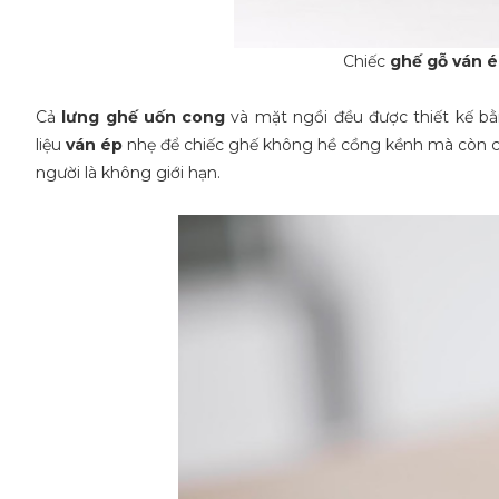
Chiếc
ghế gỗ ván é
Cả
lưng ghế uốn cong
và mặt ngồi đều được thiết kế b
liệu
ván ép
nhẹ để chiếc ghế không hề cồng kềnh mà còn ch
người là không giới hạn.