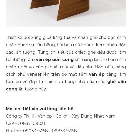
Thiết kế đối xứng giữa lưng tựa và chân ghế cho bạn cảm
nhận được sự cân bằng, hài hòa mà không kém phần độc
đáo, ấn tượng. Từng chi tiết của chiếc ghế đều được làm
từ những tấm
ván ép uốn cong
sẽ mang lại cho bạn cảm
nhận ngồi vo cùng thoải mái và dễ chịu. Hơn nữa, bằng
cách phủ veneer lên trên bề mặt tấm
ván ép
càng làm
tôn lên vẻ đẹp tự nhiên và trang nhã của mẫu
ghế uốn
cong
ấn tượng này.
Mọi chi tiết xin vui lòng liên hệ:
Công ty TNHH Ván ép - Cơ khí - Xây Dựng Nhật Nam
CSKH: 0837109031
Hotline: 0903335658 - 0983335658