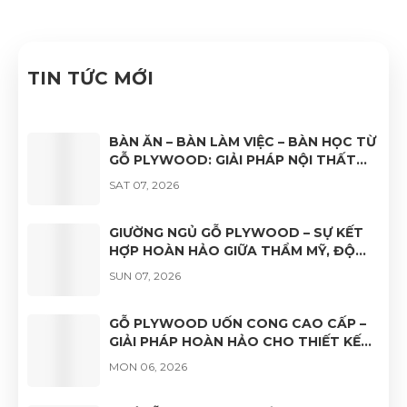
thống quản lý chất lượng ISO 9001:2015".
TIN TỨC MỚI
BÀN ĂN – BÀN LÀM VIỆC – BÀN HỌC TỪ
GỖ PLYWOOD: GIẢI PHÁP NỘI THẤT
BỀN ĐẸP, HIỆN ĐẠI VÀ ĐA DẠNG ỨNG
SAT 07, 2026
DỤNG
GIƯỜNG NGỦ GỖ PLYWOOD – SỰ KẾT
HỢP HOÀN HẢO GIỮA THẨM MỸ, ĐỘ
BỀN VÀ TÍNH ỨNG DỤNG
SUN 07, 2026
GỖ PLYWOOD UỐN CONG CAO CẤP –
GIẢI PHÁP HOÀN HẢO CHO THIẾT KẾ
NỘI THẤT HIỆN ĐẠI
MON 06, 2026