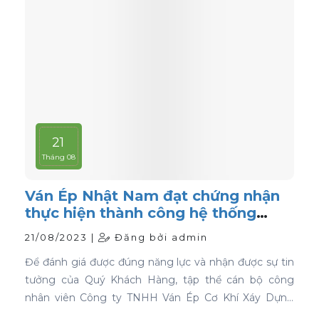
21
Tháng 08
Ván Ép Nhật Nam đạt chứng nhận
thực hiện thành công hệ thống
quản lý chất lượng ISO 9001:2015
21/08/2023 |
Đăng bởi admin
Để đánh giá được đúng năng lực và nhận được sự tin
tưởng của Quý Khách Hàng, tập thể cán bộ công
nhân viên Công ty TNHH Ván Ép Cơ Khí Xáy Dựng
Nhật Nam đã quyết tâm thực hiện thành công "Hệ