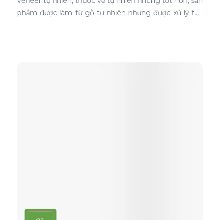
veneer tự nhiên, thuộc về tự nhiên nhưng tốt hơn, sản
phẩm được làm từ gỗ tự nhiên nhưng được xử lý tạo
màu, tạo vân và xóa bỏ các điểm mắt chết nên khi
ứng dụng nó phủ trên bề mặt gỗ ván ép càng thể
hiện rõ nét đẹp hoàn hảo, không tì vết.