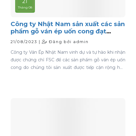
21
Tháng 08
Công ty Nhật Nam sản xuất các sản
phẩm gỗ ván ép uốn cong đạt
chứng nhận FSC
21/08/2023 |
Đăng bởi admin
Công ty Ván Ép Nhật Nam vinh dự và tự hào khi nhận
được chứng chỉ FSC để các sản phẩm gỗ ván ép uốn
cong do chúng tôi sản xuất được tiếp cận rộng hơn
với thị trường toàn cầu.