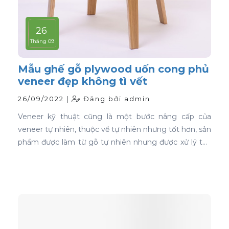
26
Tháng 09
Mẫu ghế gỗ plywood uốn cong phủ
veneer đẹp không tì vết
26/09/2022 |
Đăng bởi admin
Veneer kỹ thuật cũng là một bước nâng cấp của
veneer tự nhiên, thuộc về tự nhiên nhưng tốt hơn, sản
phẩm được làm từ gỗ tự nhiên nhưng được xử lý tạo
màu, tạo vân và xóa bỏ các điểm mắt chết nên khi
ứng dụng nó phủ trên bề mặt gỗ ván ép càng thể
hiện rõ nét đẹp hoàn hảo, không tì vết.