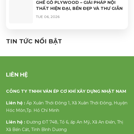
GHẾ GỖ PLYWOOD – GIẢI PHÁP NỘI
THẤT HIỆN ĐẠI, BỀN ĐẸP VÀ THƯ GIÃN
TUE 06, 2026
GHẾ VÁN ÉP UỐN CONG PHỦ VENEER
CAO CẤP – VẺ ĐẸP TỰ NHIÊN, ĐỘ BỀN
TIN TỨC NỔI BẬT
VƯỢT TRỘI
FRI 06, 2026
LIÊN HỆ
CÔNG TY TNHH VÁN ÉP CƠ KHÍ XÂY DỰNG NHẬT NAM
Liên hệ :
Ấp Xuân Thới Đông 1, Xã Xuân Thới Đông, Huyện
Hóc Môn,Tp. Hồ Chí Minh
Liên hệ :
Đường ĐT 748, Tổ 6, ấp An Mỹ, Xã An Điền, Thị
Xã Bến Cát, Tỉnh Bình Dương