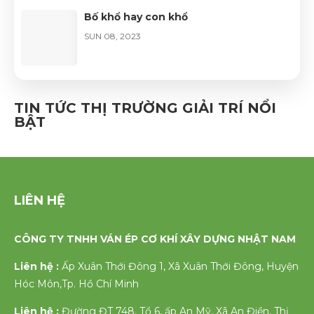
Bố khổ hay con khổ
SUN 08, 2023
Bí quyết giúp đàn ông thành công
TIN TỨC THỊ TRƯỜNG GIẢI TRÍ NỔI
SUN 08, 2023
BẬT
LIÊN HỆ
CÔNG TY TNHH VÁN ÉP CƠ KHÍ XÂY DỰNG NHẬT NAM
Liên hệ :
Ấp Xuân Thới Đông 1, Xã Xuân Thới Đông, Huyện
Hóc Môn,Tp. Hồ Chí Minh
Liên hệ :
Đường ĐT 748, Tổ 6, ấp An Mỹ, Xã An Điền, Thị