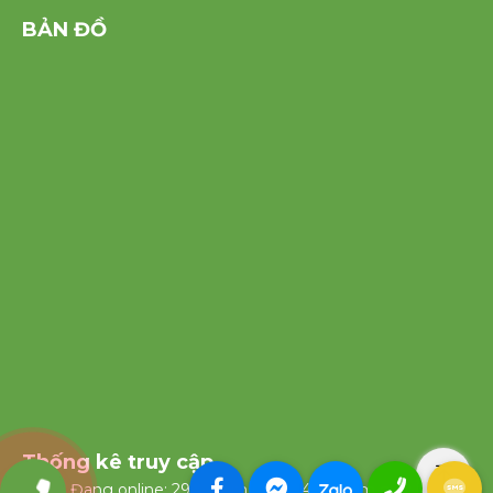
BẢN ĐỒ
Thống kê truy cập
Đang online: 29
Hôm nay: 1541
Hôm qua: 0