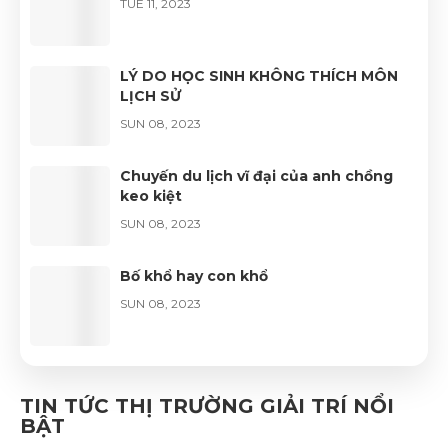
TUE 11, 2023
LÝ DO HỌC SINH KHÔNG THÍCH MÔN
LỊCH SỬ
SUN 08, 2023
Chuyến du lịch vĩ đại của anh chồng
keo kiệt
SUN 08, 2023
Bố khổ hay con khổ
SUN 08, 2023
Bí quyết giúp đàn ông thành công
TIN TỨC THỊ TRƯỜNG GIẢI TRÍ NỔI
SUN 08, 2023
BẬT