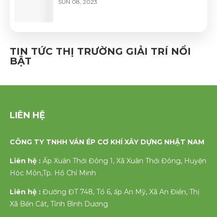
SUN 08, 2023
Bí quyết giúp đàn ông thành công
TIN TỨC THỊ TRƯỜNG GIẢI TRÍ NỔI
SUN 08, 2023
BẬT
LIÊN HỆ
CÔNG TY TNHH VÁN ÉP CƠ KHÍ XÂY DỰNG NHẬT NAM
Liên hệ :
Ấp Xuân Thới Đông 1, Xã Xuân Thới Đông, Huyện
Hóc Môn,Tp. Hồ Chí Minh
Liên hệ :
Đường ĐT 748, Tổ 6, ấp An Mỹ, Xã An Điền, Thị
Xã Bến Cát, Tỉnh Bình Dương