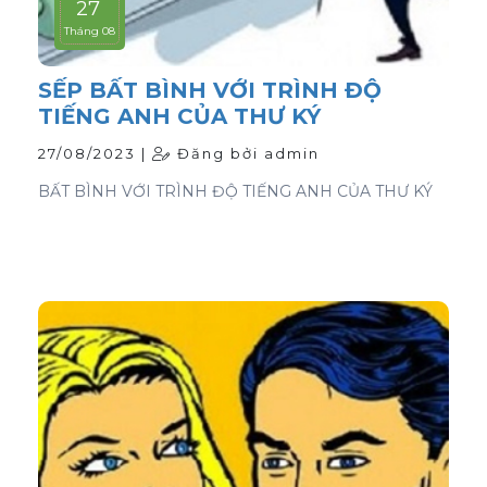
27
Tháng 08
SẾP BẤT BÌNH VỚI TRÌNH ĐỘ
TIẾNG ANH CỦA THƯ KÝ
27/08/2023 |
Đăng bởi admin
BẤT BÌNH VỚI TRÌNH ĐỘ TIẾNG ANH CỦA THƯ KÝ