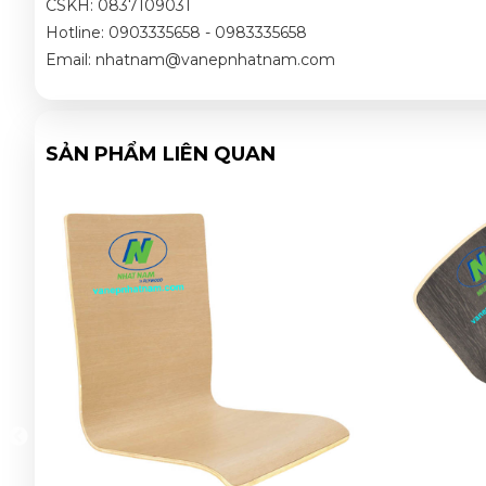
CSKH: 0837109031
Hotline: 0903335658 - 0983335658
Email: nhatnam@vanepnhatnam.com
SẢN PHẨM LIÊN QUAN