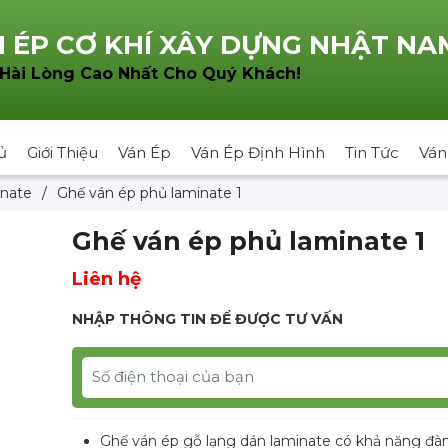
 ÉP CƠ KHÍ XÂY DỰNG NHẬT NA
!
 Hài Lòng Cao Nhất Cho Quý Khách
ủ
Giới Thiệu
Ván Ép
Ván Ép Định Hình
Tin Tức
Ván
nate
/
Ghế ván ép phủ laminate 1
Ghế ván ép phủ laminate 1
Liên hệ
NHẬP THÔNG TIN ĐỂ ĐƯỢC TƯ VẤN
Ghế ván ép gỗ lạng dán laminate có khả năng đàn