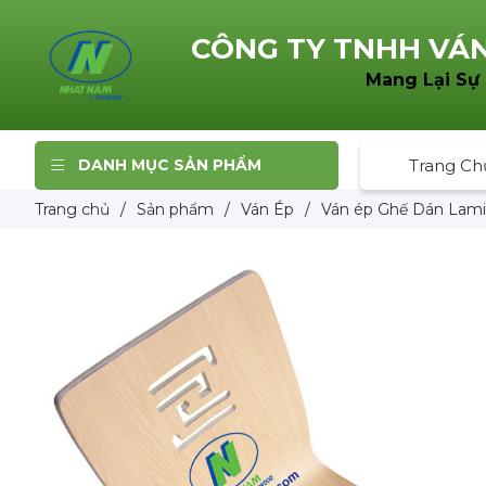
CÔNG TY TNHH
VÁN
Mang Lại Sự
DANH MỤC SẢN PHẨM
Trang Ch
Trang chủ
/
Sản phẩm
/
Ván Ép
/
Ván ép Ghế Dán Lami