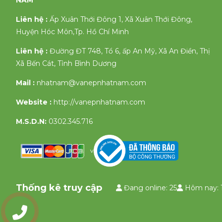
NAM
Liên hệ :
Ấp Xuân Thới Đông 1, Xã Xuân Thới Đông,
Huyện Hóc Môn,Tp. Hồ Chí Minh
Liên hệ :
Đường ĐT 748, Tổ 6, ấp An Mỹ, Xã An Điền, Thị
Xã Bến Cát, Tỉnh Bình Dương
Mail :
nhatnam@vanepnhatnam.com
Website :
http://vanepnhatnam.com
M.S.D.N:
0302.345.716
v
Thống kê truy cập
Đang online: 25
Hôm nay: 
0903335658