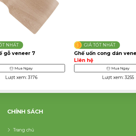
ỐT NHẤT
GIÁ TỐT NHẤT
 gỗ veneer 7
Ghế uốn cong dán venee
Liên hệ
Mua Ngay
Mua Ngay
Lượt xem: 3176
Lượt xem: 3255
CHÍNH SÁCH
Trang chủ