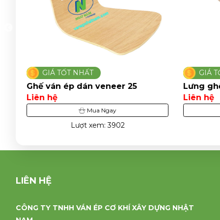
GIÁ TỐT NHẤT
GIÁ T
Ghế ván ép dán veneer 25
Lưng ghế
Liên hệ
Liên hệ
Mua Ngay
Lượt xem: 3902
LIÊN HỆ
CÔNG TY TNHH VÁN ÉP CƠ KHÍ XÂY DỰNG NHẬT