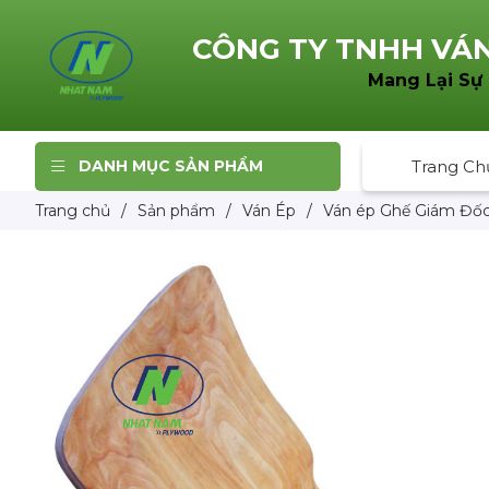
CÔNG TY TNHH
VÁN
Mang Lại Sự
DANH MỤC SẢN PHẨM
Trang Ch
Trang chủ
/
Sản phẩm
/
Ván Ép
/
Ván ép Ghế Giám Đố