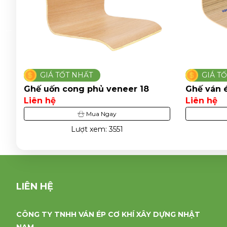
GIÁ TỐT NHẤT
GIÁ T
Ghế uốn cong phủ veneer 18
Ghế ván 
Liên hệ
Liên hệ
Mua Ngay
Lượt xem: 3551
LIÊN HỆ
CÔNG TY TNHH VÁN ÉP CƠ KHÍ XÂY DỰNG NHẬT