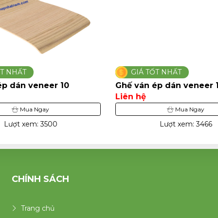
ỐT NHẤT
GIÁ TỐT NHẤT
ép dán veneer 10
Ghế ván ép dán veneer 
Liên hệ
Mua Ngay
Mua Ngay
Lượt xem: 3500
Lượt xem: 3466
CHÍNH SÁCH
Trang chủ