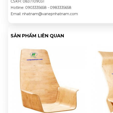
CSKH: 0837109031
Hotline: 0903335658 - 0983335658
Email: nhatnam@vanepnhatnam.com
SẢN PHẨM LIÊN QUAN