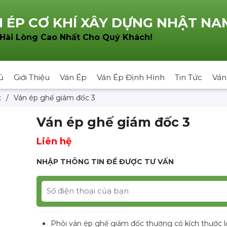
 ÉP CƠ KHÍ XÂY DỰNG NHẬT NA
!
 Hài Lòng Cao Nhất Cho Quý Khách
ủ
Giới Thiệu
Ván Ép
Ván Ép Định Hình
Tin Tức
Ván
c
/
Ván ép ghế giám đốc 3
Ván ép ghế giám đốc 3
Liên hệ
NHẬP THÔNG TIN ĐỂ ĐƯỢC TƯ VẤN
Phôi ván ép ghế giám đốc thường có kích thước l