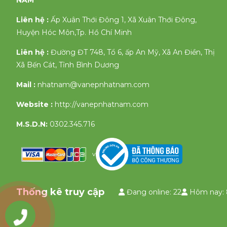
NAM
Liên hệ :
Ấp Xuân Thới Đông 1, Xã Xuân Thới Đông,
Huyện Hóc Môn,Tp. Hồ Chí Minh
Liên hệ :
Đường ĐT 748, Tổ 6, ấp An Mỹ, Xã An Điền, Thị
Xã Bến Cát, Tỉnh Bình Dương
Mail :
nhatnam@vanepnhatnam.com
Website :
http://vanepnhatnam.com
M.S.D.N:
0302.345.716
v
Thống kê truy cập
Đang online: 22
Hôm nay: 
0903335658