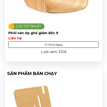
GIÁ TỐT NHẤT
Phôi ván ép ghế giám đốc 9
Liên hệ
Mua Ngay
Lượt xem: 3106
SẢN PHẨM BÁN CHẠY