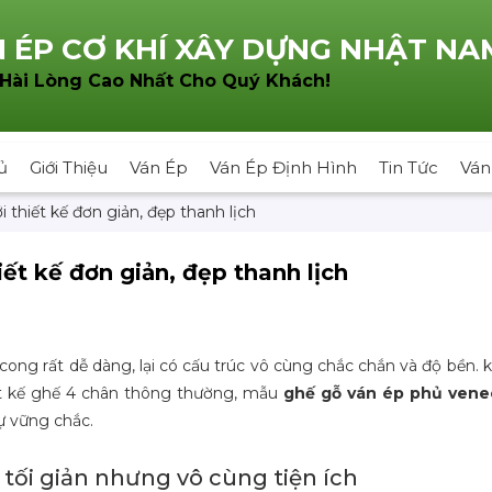
 ÉP CƠ KHÍ XÂY DỰNG NHẬT NA
!
 Hài Lòng Cao Nhất Cho Quý Khách
ủ
Giới Thiệu
Ván Ép
Ván Ép Định Hình
Tin Tức
Ván
thiết kế đơn giản, đẹp thanh lịch
t kế đơn giản, đẹp thanh lịch
cong rất dễ dàng, lại có cấu trúc vô cùng chắc chắn và độ bền. 
iết kế ghế 4 chân thông thường, mẫu
ghế gỗ
ván ép phủ vene
ự vững chắc.
tối giản nhưng vô cùng tiện ích