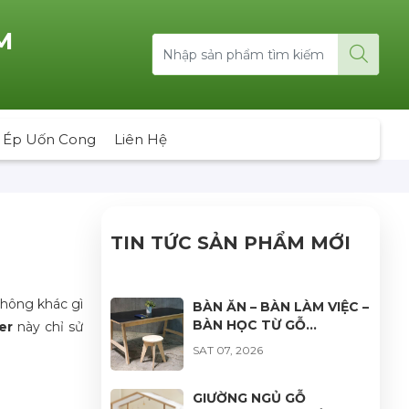
M
 Ép Uốn Cong
Liên Hệ
TIN TỨC SẢN PHẨM MỚI
không khác gì
BÀN ĂN – BÀN LÀM VIỆC –
BÀN HỌC TỪ GỖ
er
này chỉ sử
PLYWOOD: GIẢI PHÁP
SAT 07, 2026
NỘI THẤT BỀN ĐẸP, HIỆN
ĐẠI VÀ ĐA DẠNG ỨNG
DỤNG
GIƯỜNG NGỦ GỖ