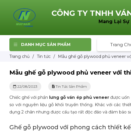
CÔNG TY TNHH
VÁN
Mang Lại Sự
DANH MỤC SẢN PHẨM
Trang Ch
Trang chủ
/
Tin tức
/
Mẫu ghế gỗ plywood phủ veneer với 
Mẫu ghế gỗ plywood phủ veneer với thiế
22/08/2023
Tin Tức Sản Phẩm
Chiếc ghế với phần
lưng gỗ ván ép phủ veneer
được uốn 
so với nguyên liệu gỗ khối truyền thống. Khác với các th
dụng 2 chân nhưng được cấu tạo rất độc đáo và đảm bảo s
Ghế gỗ plywood với phong cách thiết kế 