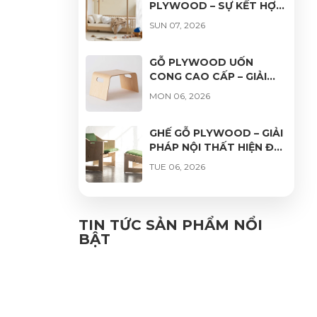
PLYWOOD – SỰ KẾT HỢP
HOÀN HẢO GIỮA THẨM
SUN 07, 2026
MỸ, ĐỘ BỀN VÀ TÍNH ỨNG
DỤNG
GỖ PLYWOOD UỐN
CONG CAO CẤP – GIẢI
PHÁP HOÀN HẢO CHO
MON 06, 2026
THIẾT KẾ NỘI THẤT HIỆN
ĐẠI
GHẾ GỖ PLYWOOD – GIẢI
PHÁP NỘI THẤT HIỆN ĐẠI,
BỀN ĐẸP VÀ THƯ GIÃN
TUE 06, 2026
GHẾ VÁN ÉP UỐN CONG
PHỦ VENEER CAO CẤP –
TIN TỨC SẢN PHẨM NỔI
VẺ ĐẸP TỰ NHIÊN, ĐỘ
BẬT
FRI 06, 2026
BỀN VƯỢT TRỘI