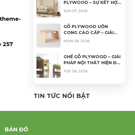
PLYWOOD – SỰ KẾT HỢP
HOÀN HẢO GIỮA THẨM
SUN 07, 2026
MỸ, ĐỘ BỀN VÀ TÍNH ỨNG
/theme-
DỤNG
GỖ PLYWOOD UỐN
CONG CAO CẤP – GIẢI
PHÁP HOÀN HẢO CHO
MON 06, 2026
e
257
THIẾT KẾ NỘI THẤT HIỆN
ĐẠI
GHẾ GỖ PLYWOOD – GIẢI
PHÁP NỘI THẤT HIỆN ĐẠI,
BỀN ĐẸP VÀ THƯ GIÃN
TUE 06, 2026
GHẾ VÁN ÉP UỐN CONG
PHỦ VENEER CAO CẤP –
TIN TỨC NỔI BẬT
VẺ ĐẸP TỰ NHIÊN, ĐỘ
FRI 06, 2026
BỀN VƯỢT TRỘI
BẢN ĐỒ