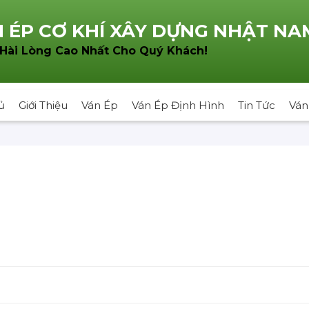
 ÉP CƠ KHÍ XÂY DỰNG NHẬT NA
!
 Hài Lòng Cao Nhất Cho Quý Khách
ủ
Giới Thiệu
Ván Ép
Ván Ép Định Hình
Tin Tức
Ván