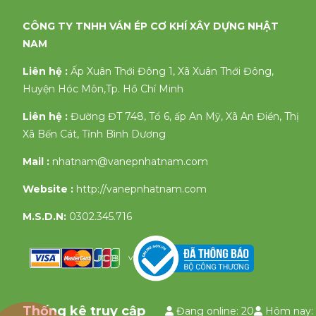
CÔNG TY TNHH VÁN ÉP CƠ KHÍ XÂY DỰNG NHẬT
NAM
Liên hệ :
Ấp Xuân Thới Đông 1, Xã Xuân Thới Đông,
Huyện Hóc Môn,Tp. Hồ Chí Minh
Liên hệ :
Đường ĐT 748, Tổ 6, ấp An Mỹ, Xã An Điền, Thị
Xã Bến Cát, Tỉnh Bình Dương
Mail :
nhatnam@vanepnhatnam.com
Website :
http://vanepnhatnam.com
M.S.D.N:
0302.345.716
v
Thống kê truy cập
Đang online: 20
Hôm nay: 