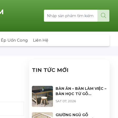
M
 Ép Uốn Cong
Liên Hệ
TIN TỨC MỚI
BÀN ĂN – BÀN LÀM VIỆC –
BÀN HỌC TỪ GỖ
PLYWOOD: GIẢI PHÁP
SAT 07, 2026
NỘI THẤT BỀN ĐẸP, HIỆN
ĐẠI VÀ ĐA DẠNG ỨNG
DỤNG
GIƯỜNG NGỦ GỖ